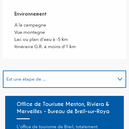
Environnement
Environnement
A la campagne
Vue montagne
Lac ou plan d'eau à -5 km
Itinéraire G.R. à moins d'1 km
Est une étape de ...
Se trouve sur le parcours de...
Office de Tourisme Menton, Riviera &
Merveilles - Bureau de Breil-sur-Roya
L'office de tourisme de Breil, totalement