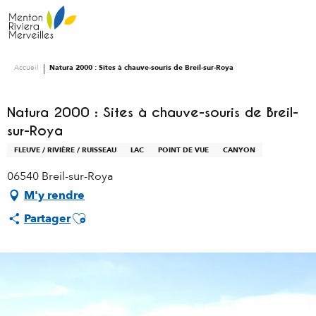
Aller
au
contenu
principal
Accueil
Natura 2000 : Sites à chauve-souris de Breil-sur-Roya
Natura 2000 : Sites à chauve-souris de Breil-
sur-Roya
FLEUVE / RIVIÈRE / RUISSEAU
LAC
POINT DE VUE
CANYON
06540 Breil-sur-Roya
M'y rendre
Ajouter aux favoris
Partager