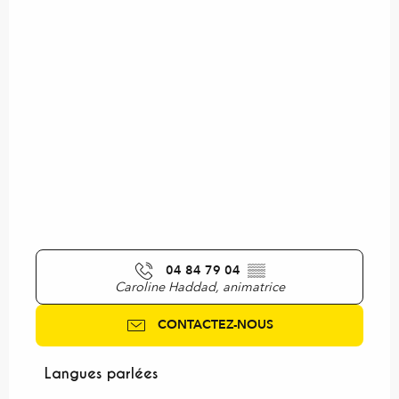
04 84 79 04
▒▒
Caroline Haddad, animatrice
CONTACTEZ-NOUS
Langues parlées
Langues parlées