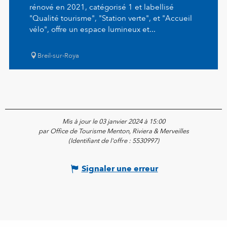
rénové en 2021, catégorisé 1 et labellisé
"Qualité tourisme", "Station verte", et "Accueil
vélo", offre un espace lumineux et...
Breil-sur-Roya
Mis à jour le 03 janvier 2024 à 15:00
par Office de Tourisme Menton, Riviera & Merveilles
(Identifiant de l'offre :
5530997
)
Signaler une erreur