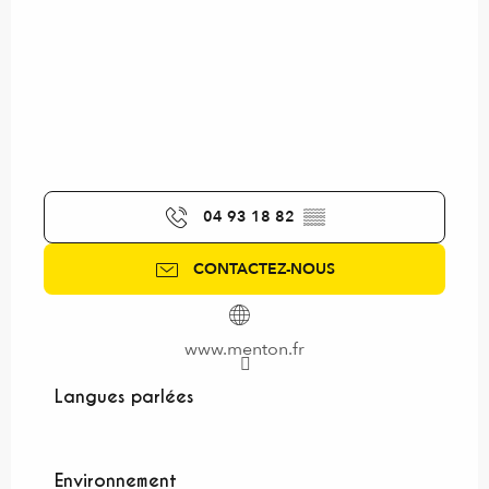
04 93 18 82
▒▒
CONTACTEZ-NOUS
www.menton.fr
Langues parlées
Langues parlées
Environnement
Environnement