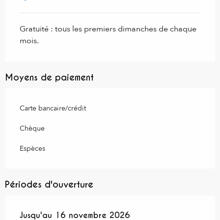
Gratuité : tous les premiers dimanches de chaque
mois.
Moyens de paiement
Carte bancaire/crédit
Chèque
Espèces
Périodes d'ouverture
Du
Jusqu'au
4 juillet 2026
16 novembre 2026
au
16 novembre 2026