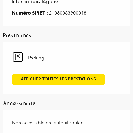
Informations légales
Informations légales
Numéro SIRET :
21060083900018
Prestations
Parking
AFFICHER TOUTES LES PRESTATIONS
Accessibilité
Non accessible en fauteuil roulant