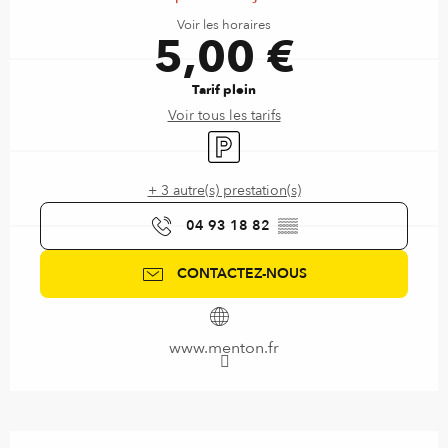
Voir les horaires
5,00 €
Tarif plein
Voir tous les tarifs
Parking
+ 3 autre(s) prestation(s)
04 93 18 82
▒▒
CONTACTEZ-NOUS
www.menton.fr
Description