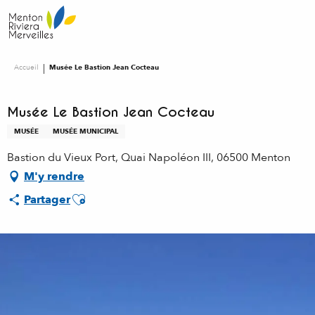
Aller
au
contenu
principal
Accueil
Musée Le Bastion Jean Cocteau
Musée Le Bastion Jean Cocteau
MUSÉE
MUSÉE MUNICIPAL
Bastion du Vieux Port, Quai Napoléon III, 06500 Menton
M'y rendre
Ajouter aux favoris
Partager