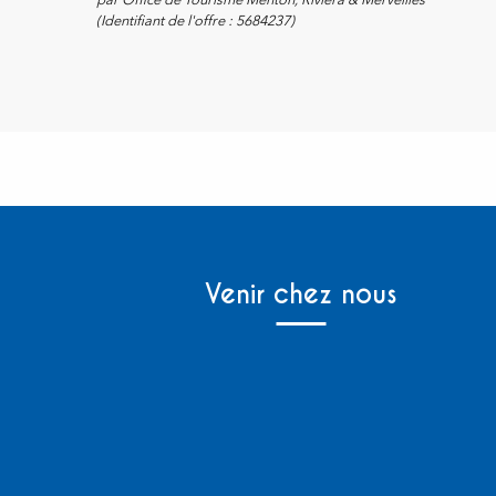
par Office de Tourisme Menton, Riviera & Merveilles
(Identifiant de l'offre :
5684237
)
Venir chez nous