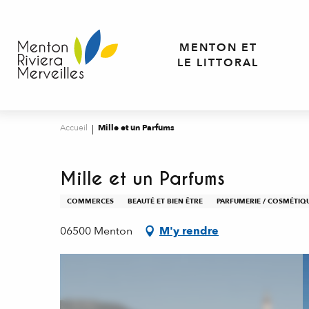
Aller
au
contenu
MENTON ET
principal
LE LITTORAL
Accueil
Mille et un Parfums
Mille et un Parfums
COMMERCES
BEAUTÉ ET BIEN ÊTRE
PARFUMERIE / COSMÉTIQ
06500 Menton
M'y rendre