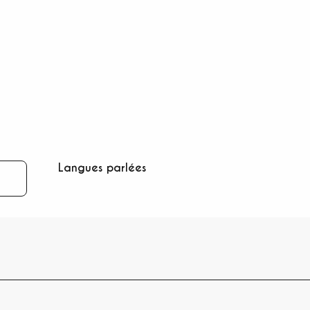
Langues parlées
Langues parlées