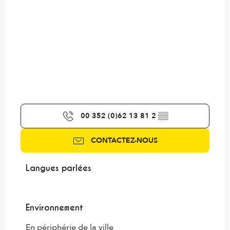
00 352 (0)62 13 81 2
▒▒
CONTACTEZ-NOUS
Langues parlées
Langues parlées
Environnement
Environnement
En périphérie de la ville