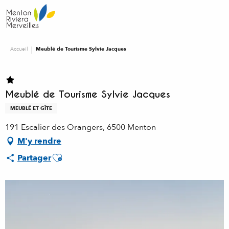
Aller
au
contenu
principal
Accueil
Meublé de Tourisme Sylvie Jacques
Meublé de Tourisme Sylvie Jacques
MEUBLÉ ET GÎTE
191 Escalier des Orangers, 6500 Menton
M'y rendre
Ajouter aux favoris
Partager