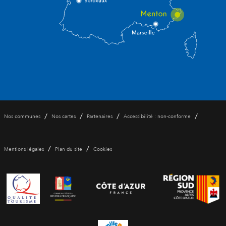
/
/
/
/
Nos communes
Nos cartes
Partenaires
Accessibilité : non-conforme
/
/
Mentions légales
Plan du site
Cookies