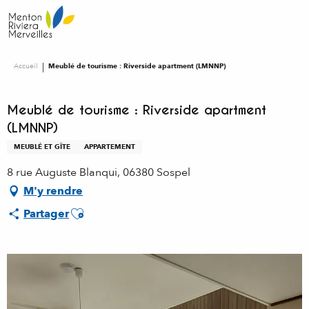
Aller
au
contenu
principal
Accueil
Meublé de tourisme : Riverside apartment (LMNNP)
Meublé de tourisme : Riverside apartment
(LMNNP)
MEUBLÉ ET GÎTE
APPARTEMENT
8 rue Auguste Blanqui, 06380 Sospel
M'y rendre
Ajouter aux favoris
Partager