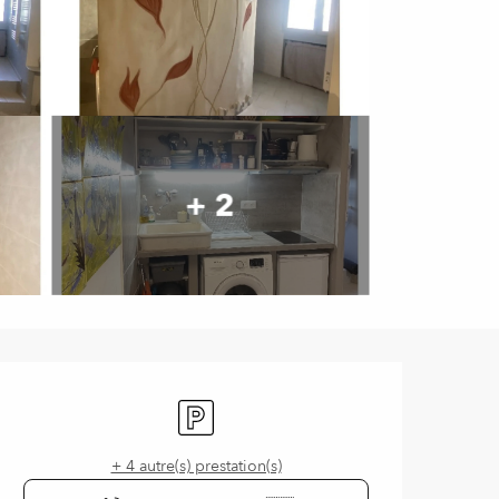
+ 2
Ouverture et coordonnées
Parking
+ 4 autre(s) prestation(s)