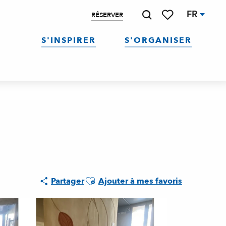
FR
RÉSERVER
Recherche
Voir les favoris
S'INSPIRER
S'ORGANISER
Ajouter aux favoris
Partager
Ajouter à mes favoris