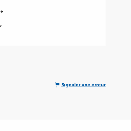
ue
ue
Signaler une erreur