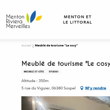
Aller
au
contenu
MENTON ET
principal
LE LITTORAL
Accueil
Meublé de tourisme "Le cosy"
Meublé de tourisme "Le cosy
MEUBLÉ ET GÎTE
STUDIO
Altitude : 350m
5 rue du Viguier, 06380 Sospel
M'y rendre