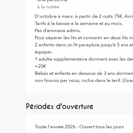
à la nuitée
Du
1 avril 2026
au
30 juin 2026
D'octobre à mars: à partir de 2 nuits 75€. Avri
Tarifs à la baisse à la semaine et au mois.
Pas d’animaux admis.
Du
1 septembre 2026
au
30 septembre 202
Pour séparer les lits et convertir en deux lits
2 enfants dans un lit parapluie jusqu’à 5 ans e
équiper.
1 adulte supplémentaire dormant avec les deu
+20€
Bébés et enfants en dessous de 3 ans dorman
non fournis par nous, inclus dans le tarif. (Gran
Périodes d'ouverture
Toute l'année 2026 - Ouvert tous les jours