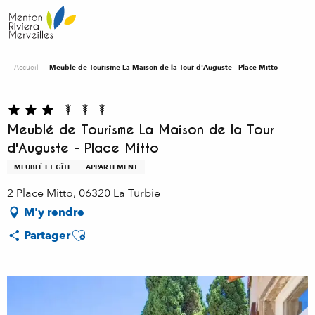
Aller
au
contenu
principal
Accueil
Meublé de Tourisme La Maison de la Tour d'Auguste - Place Mitto
Meublé de Tourisme La Maison de la Tour
d'Auguste - Place Mitto
MEUBLÉ ET GÎTE
APPARTEMENT
2 Place Mitto, 06320 La Turbie
M'y rendre
Ajouter aux favoris
Partager