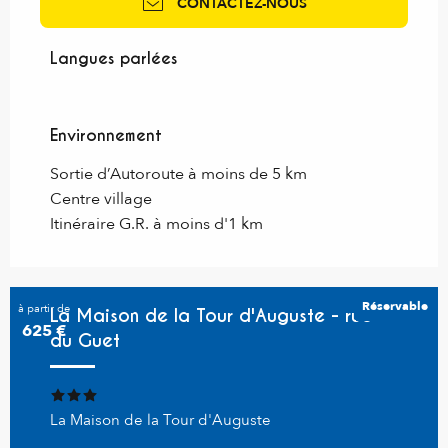
CONTACTEZ-NOUS
Langues parlées
Langues parlées
Environnement
Environnement
Sortie d’Autoroute à moins de 5 km
Centre village
Itinéraire G.R. à moins d'1 km
Réservable
à partir de
La Maison de la Tour d'Auguste - rue
625
€
du Guet
La Maison de la Tour d'Auguste