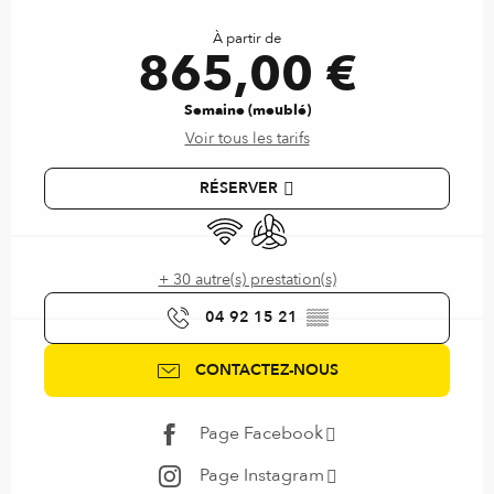
Ouverture et coordonnées
À partir de
865,00 €
Semaine (meublé)
Voir tous les tarifs
RÉSERVER
WiFi
Air conditionné
+ 30 autre(s) prestation(s)
04 92 15 21
▒▒
CONTACTEZ-NOUS
Page Facebook
Page Instagram