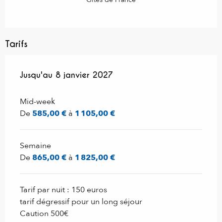
Tarifs
Du
Jusqu'au
20 décembre 2025
8 janvier 2027
au
8 janvier 2027
Mid-week
De
585,00 €
à
1 105,00 €
Semaine
De
865,00 €
à
1 825,00 €
Tarif par nuit : 150 euros
tarif dégressif pour un long séjour
Caution 500€