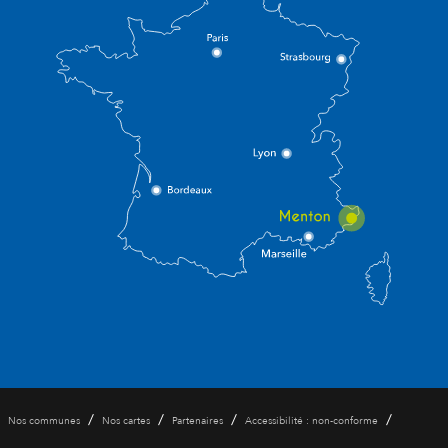
/
/
/
/
Nos communes
Nos cartes
Partenaires
Accessibilité : non-conforme