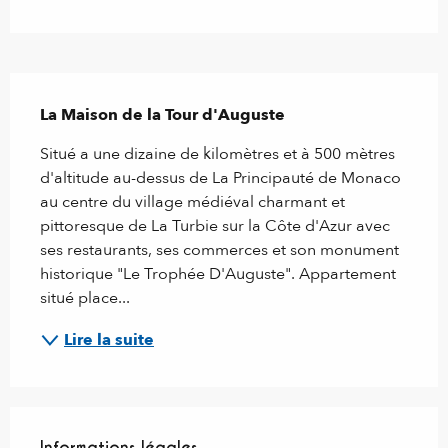
Description
La Maison de la Tour d'Auguste
Situé a une dizaine de kilomètres et à 500 mètres 
d'altitude au-dessus de La Principauté de Monaco 
au centre du village médiéval charmant et 
pittoresque de La Turbie sur la Côte d'Azur avec 
ses restaurants, ses commerces et son monument 
historique "Le Trophée D'Auguste". Appartement 
situé place...
Lire la suite
Informations légales
Informations légales