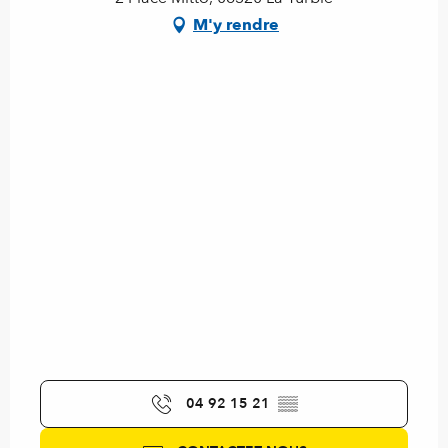
M'y rendre
04 92 15 21
▒▒