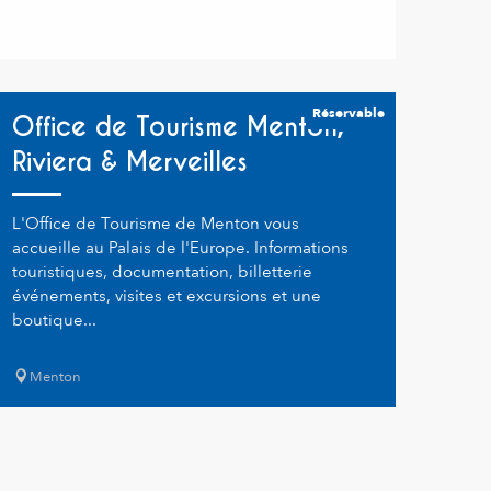
Réservable
Office de Tourisme Menton,
Riviera & Merveilles
L'Office de Tourisme de Menton vous
accueille au Palais de l'Europe. Informations
touristiques, documentation, billetterie
événements, visites et excursions et une
boutique...
Menton