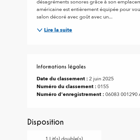
désagréments sonores grâce à son emplacement
américaine est entièrement équipée pour vous
salon décoré avec goût avec un...
Lire la suite
Informations légales
Informations légales
Date du classement :
2 juin 2025
Numéro du classement :
0155
Numéro d'enregistrement :
06083 001290 
Disposition
1 Lit(s) double(s)