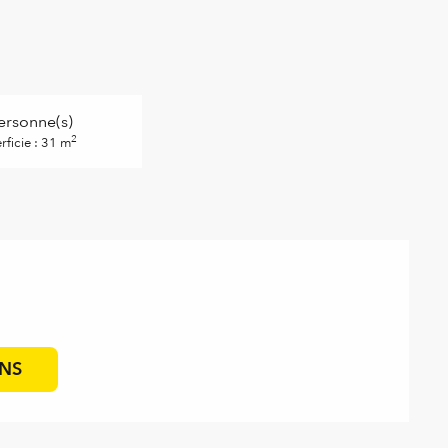
ersonne(s)
2
rficie : 31 m
ONS