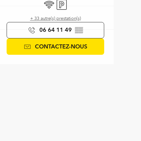
WiFi
Parking
+ 33 autre(s) prestation(s)
06 64 11 49
▒▒
CONTACTEZ-NOUS