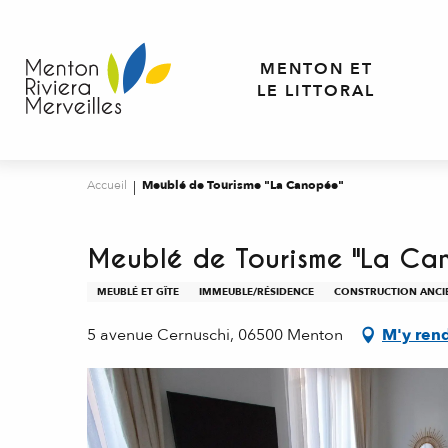
Aller
au
contenu
MENTON ET
principal
LE LITTORAL
Accueil
Meublé de Tourisme "La Canopée"
Meublé de Tourisme "La Ca
MEUBLÉ ET GÎTE
IMMEUBLE/RÉSIDENCE
CONSTRUCTION ANCI
5 avenue Cernuschi, 06500 Menton
M'y ren