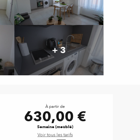
+ 3
Ouverture et coordonnées
À partir de
630,00 €
Semaine (meublé)
Voir tous les tarifs