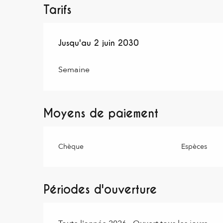
Tarifs
Du
Jusqu'au
1 janvier 2025
2 juin 2030
au
2 juin 2030
Semaine
Moyens de paiement
Chèque
Espèces
Périodes d'ouverture