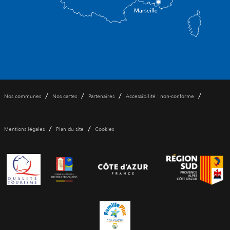
/
/
/
/
Nos communes
Nos cartes
Partenaires
Accessibilité : non-conforme
/
/
Mentions légales
Plan du site
Cookies