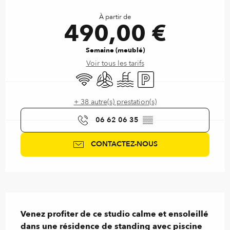
Ouverture et coordonnées
À partir de
490,00 €
Semaine (meublé)
Voir tous les tarifs
WiFi
Air conditionné
Piscine
Parking
+ 38 autre(s) prestation(s)
06 62 06 35
▒▒
CONTACTEZ-NOUS
Description
Venez profiter de ce studio calme et ensoleillé 
dans une résidence de standing avec piscine 