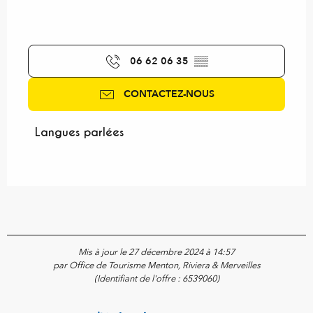
06 62 06 35
▒▒
CONTACTEZ-NOUS
Langues parlées
Langues parlées
Mis à jour le 27 décembre 2024 à 14:57
par Office de Tourisme Menton, Riviera & Merveilles
(Identifiant de l'offre :
6539060
)