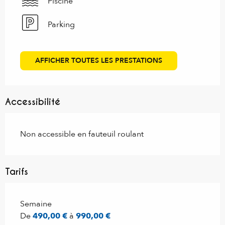
Piscine
Parking
AFFICHER TOUTES LES PRESTATIONS
Accessibilité
Non accessible en fauteuil roulant
Tarifs
Tarifs 2028
Semaine
De
490,00 €
à
990,00 €