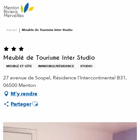
Aller
au
contenu
principal
Accueil
Meublé de Tourisme Inter Studio
Meublé de Tourisme Inter Studio
MEUBLÉ ET GÎTE
IMMEUBLE/RÉSIDENCE
STUDIO
27 avenue de Sospel, Résidence l'Intercontinental B31,
06500 Menton
M'y rendre
Ajouter aux favoris
Partager