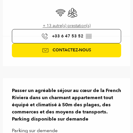
Ouverture et coordonnées
WiFi
Air conditionné
+ 13 autre(s) prestation(s)
+33 6 47 53 52
▒▒
CONTACTEZ-NOUS
Description
Passer un agréable séjour au cœur de la French 
Riviera dans un charmant appartement tout 
équipé et climatisé à 50m des plages, des 
commerces et des moyens de transports. 
Parking disponible sur demande
Parking sur demende