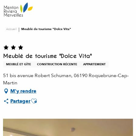
Aller
au
contenu
principal
Accueil
Meublé de tourisme "Dolce Vita"
Meublé de tourisme "Dolce Vita"
MEUBLÉ ET GÎTE
CONSTRUCTION RÉCENTE
APPARTEMENT
51 bis avenue Robert Schuman, 06190 Roquebrune-Cap-
Martin
M'y rendre
Ajouter aux favoris
Partager