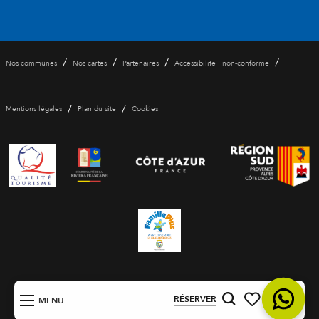
/
/
/
/
Nos communes
Nos cartes
Partenaires
Accessibilité : non-conforme
/
/
Mentions légales
Plan du site
Cookies
FR
RÉSERVER
MENU
Recherche