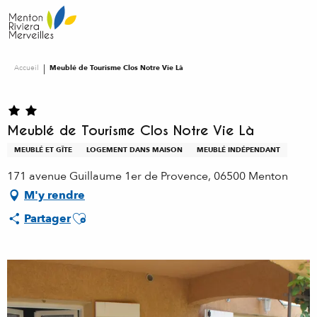
Aller
au
contenu
principal
Accueil
Meublé de Tourisme Clos Notre Vie Là
Meublé de Tourisme Clos Notre Vie Là
MEUBLÉ ET GÎTE
LOGEMENT DANS MAISON
MEUBLÉ INDÉPENDANT
171 avenue Guillaume 1er de Provence, 06500 Menton
M'y rendre
Ajouter aux favoris
Partager