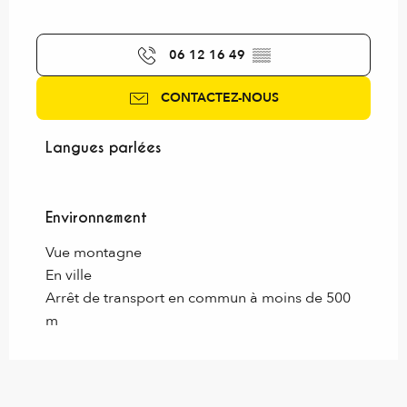
06 12 16 49
▒▒
CONTACTEZ-NOUS
Langues parlées
Langues parlées
Environnement
Environnement
Vue montagne
En ville
Arrêt de transport en commun à moins de 500
m