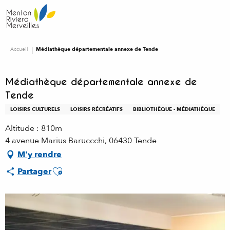
Aller
au
contenu
principal
Accueil
Médiathèque départementale annexe de Tende
Médiathèque départementale annexe de
Tende
LOISIRS CULTURELS
LOISIRS RÉCRÉATIFS
BIBLIOTHÈQUE - MÉDIATHÈQUE
Altitude : 810m
4 avenue Marius Baruccchi, 06430 Tende
M'y rendre
Ajouter aux favoris
Partager