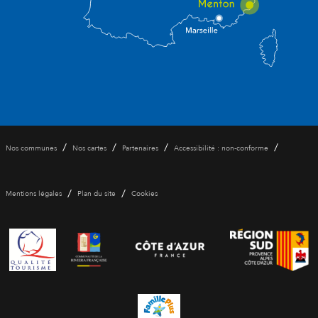
/
/
/
/
Nos communes
Nos cartes
Partenaires
Accessibilité : non-conforme
/
/
Mentions légales
Plan du site
Cookies