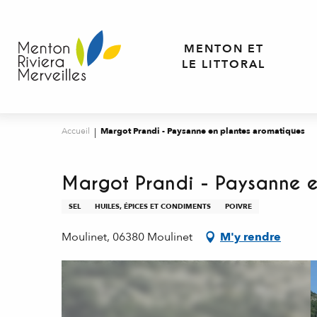
Aller
au
contenu
MENTON ET
principal
LE LITTORAL
Accueil
Margot Prandi - Paysanne en plantes aromatiques
Margot Prandi - Paysanne e
SEL
HUILES, ÉPICES ET CONDIMENTS
POIVRE
Moulinet, 06380 Moulinet
M'y rendre