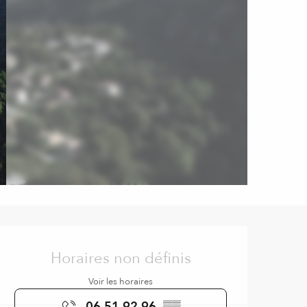
Ouverture et coordonnées
Horaires non définis
Voir les horaires
06 51 92 96
▒▒