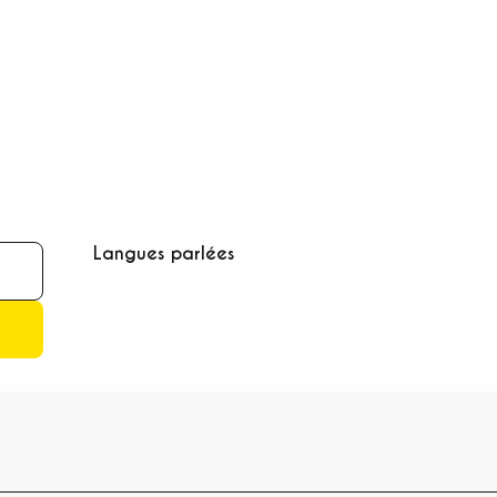
Langues parlées
Langues parlées