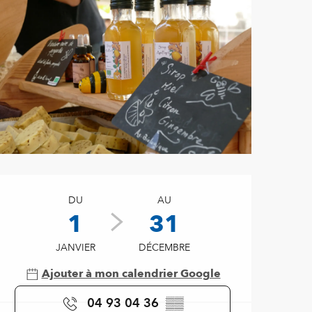
Ouverture et coordonnées
DU
AU
1
31
JANVIER
DÉCEMBRE
Ajouter à mon calendrier Google
04 93 04 36
▒▒