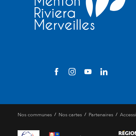
/
/
/
Nos communes
Nos cartes
Partenaires
Accessi