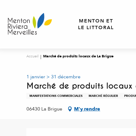
Aller
au
contenu
MENTON ET
principal
LE LITTORAL
Accueil
Marché de produits locaux de La Brigue
1 janvier > 31 décembre
Marché de produits locaux 
MANIFESTATIONS COMMERCIALES
MARCHÉ RÉGULIER
PRODUI
06430 La Brigue
M'y rendre
Description