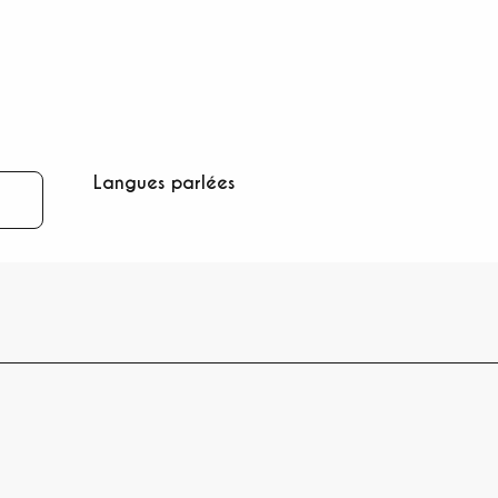
Langues parlées
Langues parlées