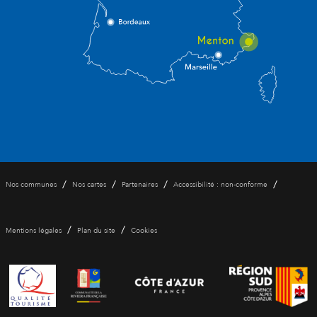
/
/
/
/
Nos communes
Nos cartes
Partenaires
Accessibilité : non-conforme
/
/
Mentions légales
Plan du site
Cookies