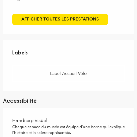
AFFICHER TOUTES LES PRESTATIONS
Offres de prestations
Labels
Labels
Label Accueil Vélo
Accessibilité
Handicap visuel
Chaque espace du musée est équipé d'une borne qui explique
l'histoire et la scène représentée.