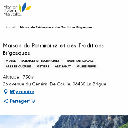
Aller
au
contenu
principal
Accueil
Maison du Patrimoine et des Traditions Brigasques
Maison du Patrimoine et des Traditions
Brigasques
MUSÉE
SCIENCES ET TECHNIQUES
TRADITION LOCALE
ARTS ET CULTURE
MÉTIERS
ARTISANAT
MUSÉE PRIVÉ
Altitude : 750m
26 avenue du Général De Gaulle, 06430 La Brigue
M'y rendre
Ajouter aux favoris
Partager