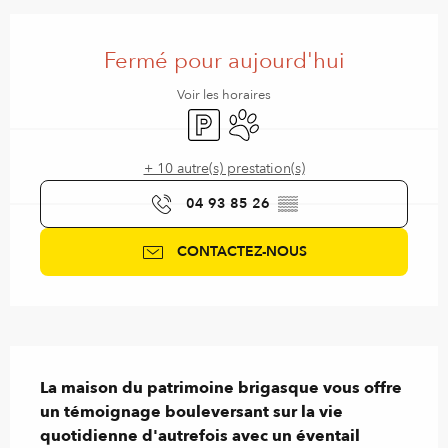
Ouverture et coordonnées
Fermé pour aujourd'hui
Voir les horaires
Parking
Animaux acceptés
+ 10 autre(s) prestation(s)
04 93 85 26
▒▒
CONTACTEZ-NOUS
Description
La maison du patrimoine brigasque vous offre 
un témoignage bouleversant sur la vie 
quotidienne d'autrefois avec un éventail 