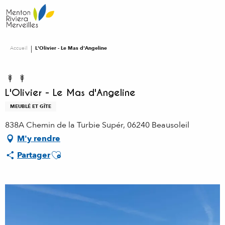
Aller
au
contenu
principal
Accueil
L'Olivier - Le Mas d'Angeline
L'Olivier - Le Mas d'Angeline
MEUBLÉ ET GÎTE
838A Chemin de la Turbie Supér, 06240 Beausoleil
M'y rendre
Ajouter aux favoris
Partager