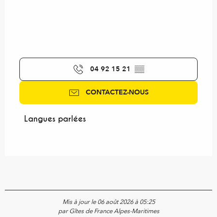
04 92 15 21
▒▒
CONTACTEZ-NOUS
Langues parlées
Langues parlées
Mis à jour le 06 août 2026 à 05:25
par Gîtes de France Alpes-Maritimes