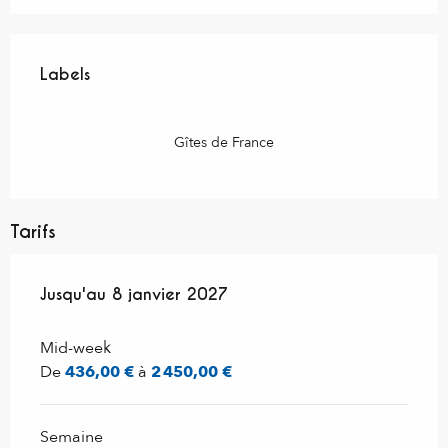
Offres de prestations
Labels
Labels
Gîtes de France
Tarifs
Du
Jusqu'au
20 décembre 2025
8 janvier 2027
au
8 janvier 2027
Mid-week
De
436,00 €
à
2 450,00 €
Semaine