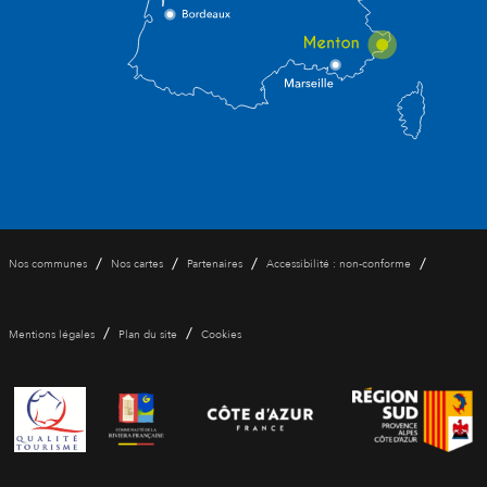
/
/
/
/
Nos communes
Nos cartes
Partenaires
Accessibilité : non-conforme
/
/
Mentions légales
Plan du site
Cookies