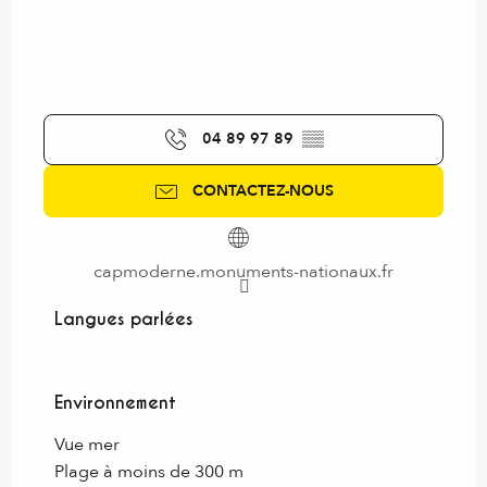
04 89 97 89
▒▒
CONTACTEZ-NOUS
capmoderne.monuments-nationaux.fr
Langues parlées
Langues parlées
Environnement
Environnement
Vue mer
Plage à moins de 300 m