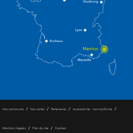
/
/
/
/
Nos communes
Nos cartes
Partenaires
Accessibilité : non-conforme
/
/
Mentions légales
Plan du site
Cookies