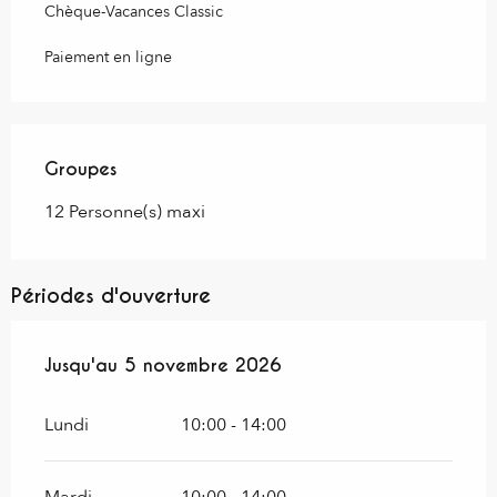
Chèque-Vacances Classic
Paiement en ligne
Groupes
Groupes
12 Personne(s) maxi
Périodes d'ouverture
Du
Jusqu'au
3 avril 2026
5 novembre 2026
au
5 novembre 2026
Lundi
10:00 - 14:00
Mardi
10:00 - 14:00