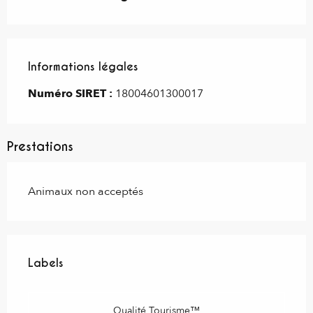
Informations légales
Informations légales
Numéro SIRET :
18004601300017
Prestations
Animaux non acceptés
Offres de prestations
Labels
Labels
Qualité Tourisme™