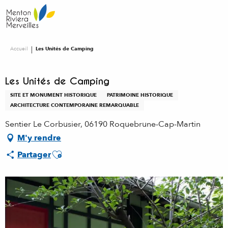
Aller
au
contenu
principal
Accueil
Les Unités de Camping
Les Unités de Camping
SITE ET MONUMENT HISTORIQUE
PATRIMOINE HISTORIQUE
ARCHITECTURE CONTEMPORAINE REMARQUABLE
Sentier Le Corbusier, 06190 Roquebrune-Cap-Martin
M'y rendre
Ajouter aux favoris
Partager