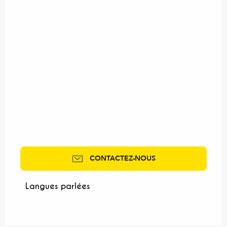
CONTACTEZ-NOUS
Langues parlées
Langues parlées