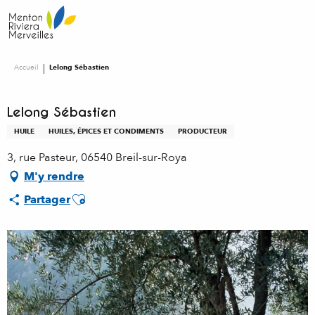
Aller
au
contenu
principal
Accueil
Lelong Sébastien
Lelong Sébastien
HUILE
HUILES, ÉPICES ET CONDIMENTS
PRODUCTEUR
3, rue Pasteur, 06540 Breil-sur-Roya
M'y rendre
Ajouter aux favoris
Partager