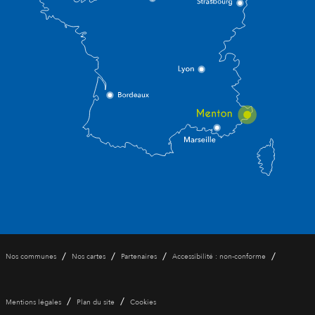
/
/
/
/
Nos communes
Nos cartes
Partenaires
Accessibilité : non-conforme
/
/
Mentions légales
Plan du site
Cookies