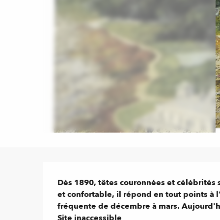
Description
Dès 1890, têtes couronnées et célébrités
et confortable, il répond en tout points à 
fréquente de décembre à mars. Aujourd'hui
Site inaccessible