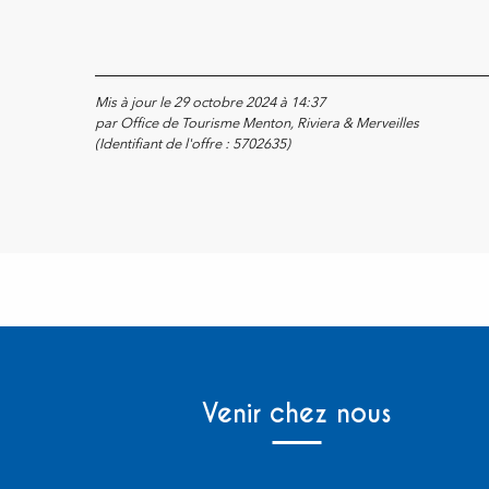
Mis à jour le 29 octobre 2024 à 14:37
par Office de Tourisme Menton, Riviera & Merveilles
(Identifiant de l'offre :
5702635
)
Venir chez nous