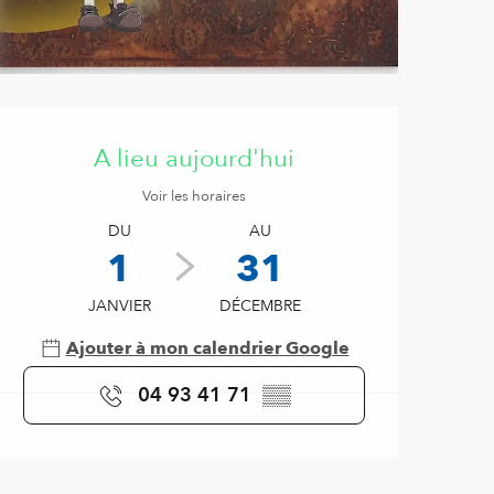
Ouverture et coordonnées
A lieu aujourd'hui
Voir les horaires
DU
AU
1
31
JANVIER
DÉCEMBRE
Ajouter à mon calendrier Google
04 93 41 71
▒▒