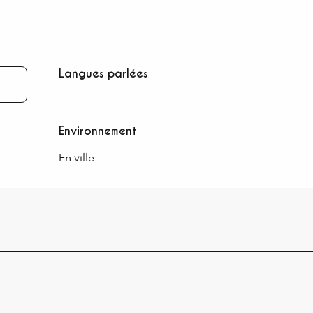
Langues parlées
Langues parlées
Environnement
Environnement
En ville