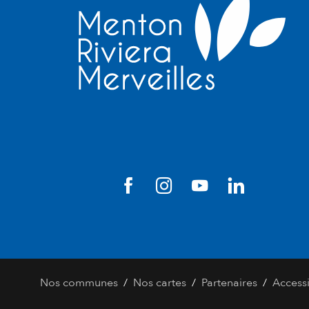
/
/
/
Nos communes
Nos cartes
Partenaires
Accessi