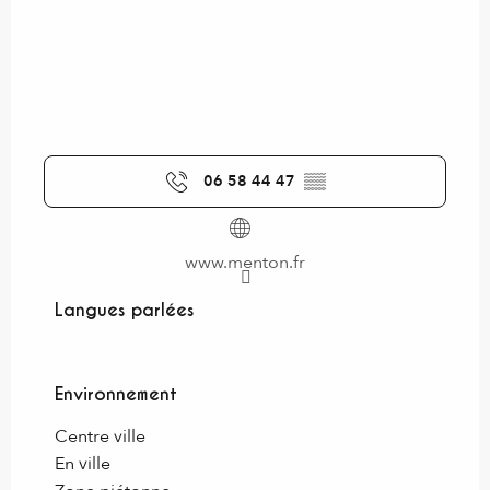
06 58 44 47
▒▒
www.menton.fr
Langues parlées
Langues parlées
Environnement
Environnement
Centre ville
En ville