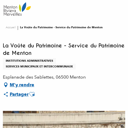
Aller
au
contenu
principal
Accueil
La Voûte du Patrimoine - Service du Patrimoine de Menton
La Voûte du Patrimoine - Service du Patrimoine
de Menton
INSTITUTIONS ADMINISTRATIVES
SERVICES MUNICIPAUX ET INTERCOMMUNAUX
Esplanade des Sablettes, 06500 Menton
M'y rendre
Ajouter aux favoris
Partager