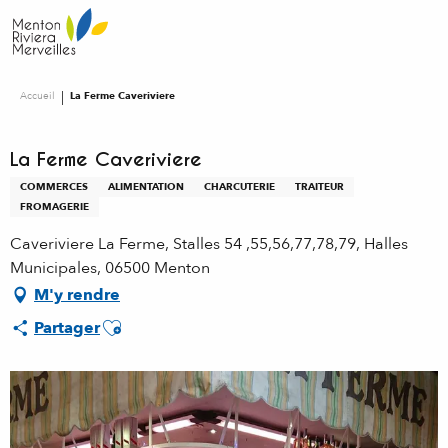
Aller
au
contenu
principal
Accueil
La Ferme Caveriviere
La Ferme Caveriviere
COMMERCES
ALIMENTATION
CHARCUTERIE
TRAITEUR
FROMAGERIE
Caveriviere La Ferme, Stalles 54 ,55,56,77,78,79, Halles
Municipales, 06500 Menton
M'y rendre
Ajouter aux favoris
Partager