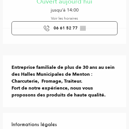
Ouvert aujourd'hui
jusqu'à 14:00
Voir les horaires
06 61 52 77
▒▒
Description
Entreprise familiale de plus de 30 ans au sein 
des Halles Municipales de Menton :  
Charcuterie,  Fromage, Traiteur.

Fort de notre expérience, nous vous 
proposons des produits de haute qualité.
Informations légales
Informations légales