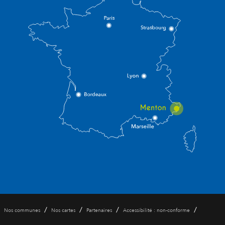
/
/
/
/
Nos communes
Nos cartes
Partenaires
Accessibilité : non-conforme