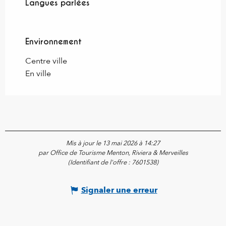
Langues parlées
Langues parlées
Environnement
Environnement
Centre ville
En ville
Mis à jour le 13 mai 2026 à 14:27
par Office de Tourisme Menton, Riviera & Merveilles
(Identifiant de l'offre :
7601538
)
Signaler une erreur