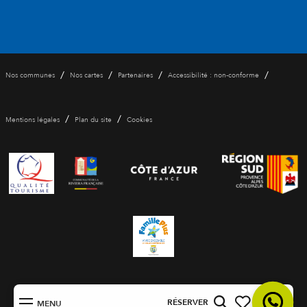
/
/
/
/
Nos communes
Nos cartes
Partenaires
Accessibilité : non-conforme
/
/
Mentions légales
Plan du site
Cookies
FR
RÉSERVER
MENU