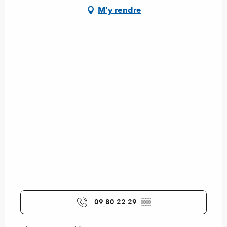
M'y rendre
09 80 22 29
▒▒