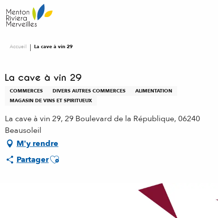
Aller
au
contenu
principal
Accueil
La cave à vin 29
La cave à vin 29
COMMERCES
DIVERS AUTRES COMMERCES
ALIMENTATION
MAGASIN DE VINS ET SPIRITUEUX
La cave à vin 29, 29 Boulevard de la République, 06240
Beausoleil
M'y rendre
Ajouter aux favoris
Partager