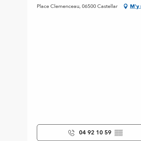
Place Clemenceau, 06500 Castellar
M'y 
04 92 10 59
▒▒