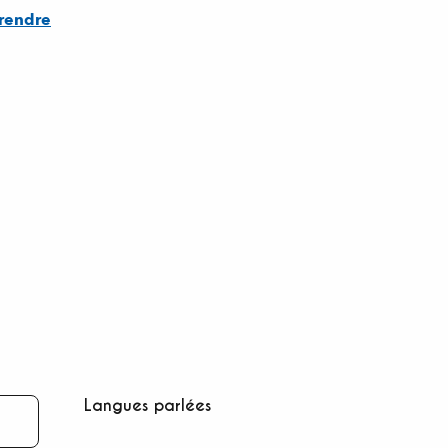
rendre
Langues parlées
Langues parlées