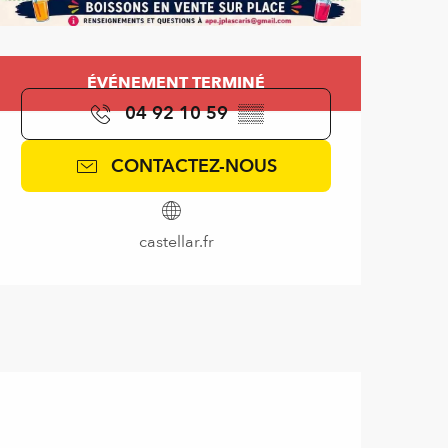
Ouverture et coordonnées
ÉVÉNEMENT TERMINÉ
04 92 10 59
▒▒
CONTACTEZ-NOUS
castellar.fr