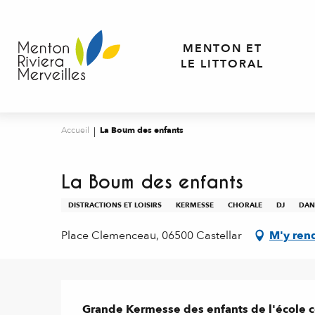
Aller
au
contenu
MENTON ET
principal
LE LITTORAL
Accueil
La Boum des enfants
La Boum des enfants
DISTRACTIONS ET LOISIRS
KERMESSE
CHORALE
DJ
DAN
Place Clemenceau, 06500 Castellar
M'y ren
Description
Grande Kermesse des enfants de l'école co