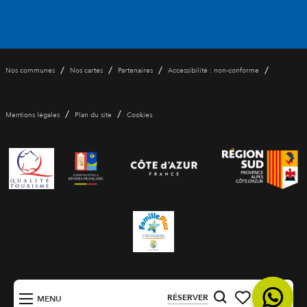
/
/
/
/
Nos communes
Nos cartes
Partenaires
Accessibilité : non-conforme
/
/
Mentions légales
Plan du site
Cookies
FR
RÉSERVER
MENU