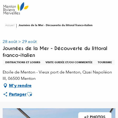
Aller
au
contenu
principal
Accueil
Journées de la Mer - Découverte du littoral franco-italien
28 août > 29 août
Journées de la Mer - Découverte du littoral
franco-italien
DISTRACTIONS ET LOISIRS
VISITE GUIDÉE ET/OU COMMENTÉE
TOURISME
Etoile de Menton - Vieux port de Menton, Quai Napoléon
III, 06500 Menton
M'y rendre
Ajouter aux favoris
Partager
+2 PHOTOS