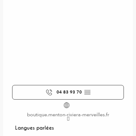
04 83 93 70
▒▒
boutique.menton-riviera-merveilles.fr
Langues parlées
Langues parlées