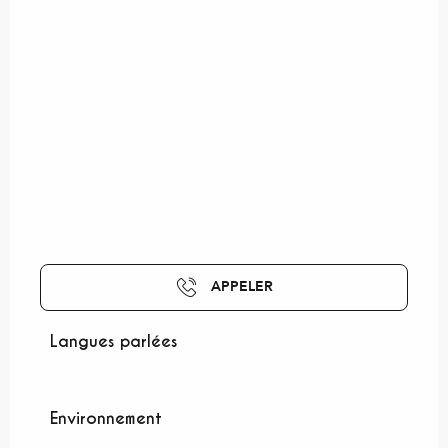
APPELER
Langues parlées
Langues parlées
Environnement
Environnement