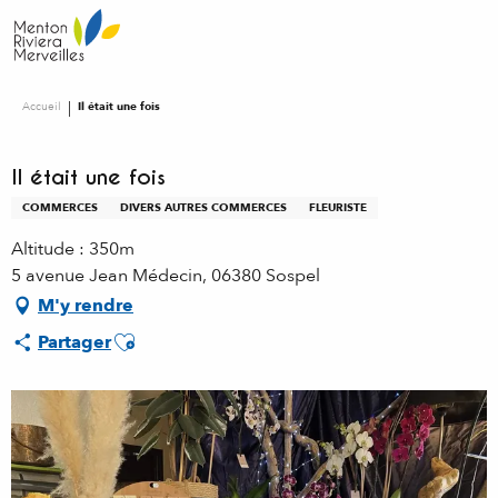
Aller
au
contenu
principal
Accueil
Il était une fois
Il était une fois
COMMERCES
DIVERS AUTRES COMMERCES
FLEURISTE
Altitude : 350m
5 avenue Jean Médecin, 06380 Sospel
M'y rendre
Ajouter aux favoris
Partager