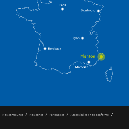
/
/
/
/
Nos communes
Nos cartes
Partenaires
Accessibilité : non-conforme