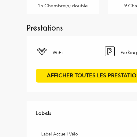
15 Chambre(s) double
9 Cha
Prestations
WiFi
Parking
AFFICHER TOUTES LES PRESTATI
Offres de prestations
Labels
Labels
Label Accueil Vélo