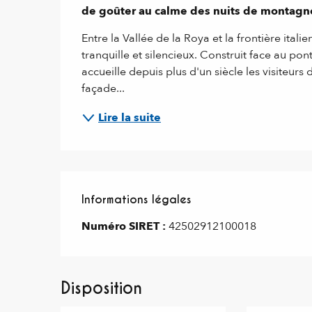
de goûter au calme des nuits de montagne à
Entre la Vallée de la Roya et la frontière ital
tranquille et silencieux. Construit face au pont
accueille depuis plus d'un siècle les visiteurs
façade...
Lire la suite
Informations légales
Informations légales
Numéro SIRET :
42502912100018
Disposition