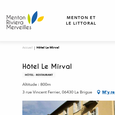
Aller
au
contenu
MENTON ET
principal
LE LITTORAL
Accueil
Hôtel Le Mirval
Hôtel Le Mirval
HÔTEL - RESTAURANT
Altitude : 800m
3 rue Vincent Ferrier, 06430 La Brigue
M'y r