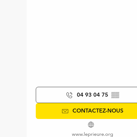
04 93 04 75
▒▒
CONTACTEZ-NOUS
www.leprieure.org