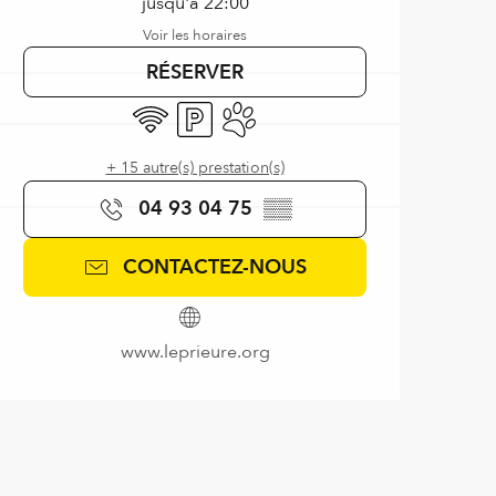
jusqu'à 22:00
Voir les horaires
RÉSERVER
WiFi
Parking
Animaux acceptés
+ 15 autre(s) prestation(s)
04 93 04 75
▒▒
CONTACTEZ-NOUS
www.leprieure.org