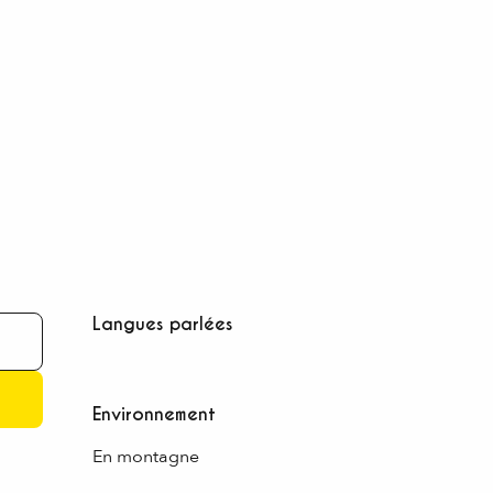
Langues parlées
Langues parlées
Environnement
Environnement
En montagne