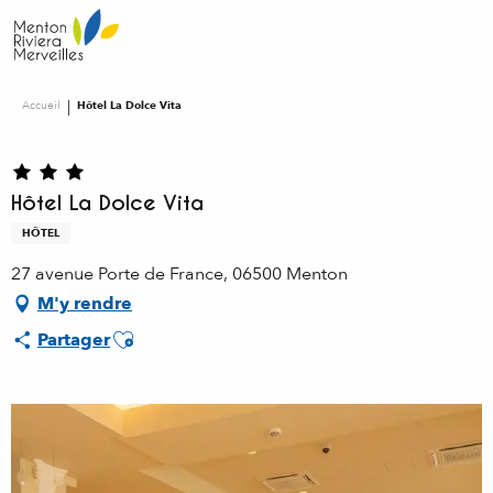
Aller
au
contenu
principal
Accueil
Hôtel La Dolce Vita
Hôtel La Dolce Vita
HÔTEL
27 avenue Porte de France, 06500 Menton
M'y rendre
Ajouter aux favoris
Partager