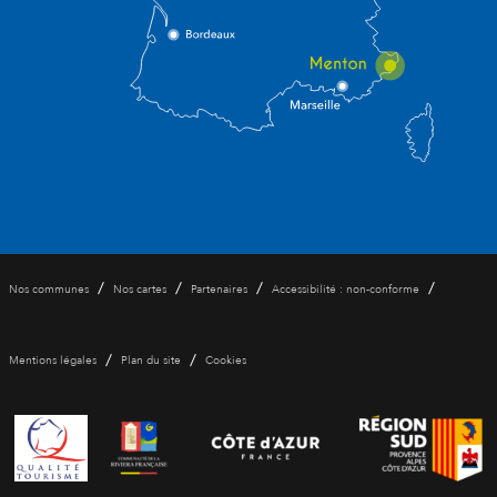
/
/
/
/
Nos communes
Nos cartes
Partenaires
Accessibilité : non-conforme
/
/
Mentions légales
Plan du site
Cookies