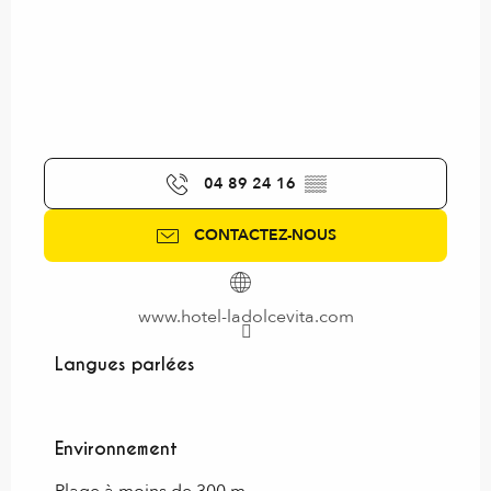
04 89 24 16
▒▒
CONTACTEZ-NOUS
www.hotel-ladolcevita.com
Langues parlées
Langues parlées
Environnement
Environnement