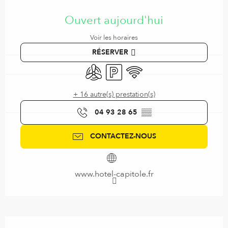
Ouverture et coordonnées
Ouvert aujourd'hui
Voir les horaires
RÉSERVER
Air conditionné
Parking
WiFi
+ 16 autre(s) prestation(s)
04 93 28 65
▒▒
CONTACTEZ-NOUS
www.hotel-capitole.fr
Description