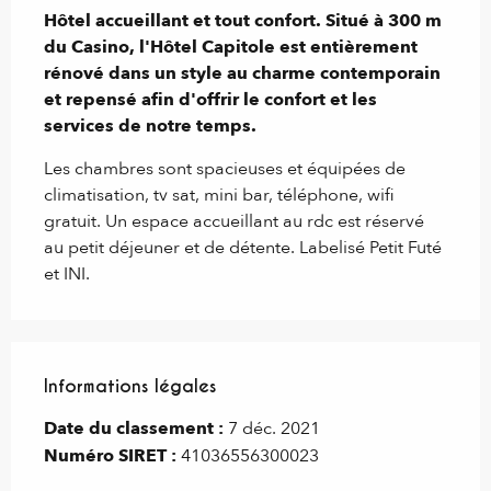
Hôtel accueillant et tout confort. Situé à 300 m 
du Casino, l'Hôtel Capitole est entièrement 
rénové dans un style au charme contemporain 
et repensé afin d'offrir le confort et les 
services de notre temps.
Les chambres sont spacieuses et équipées de 
climatisation, tv sat, mini bar, téléphone, wifi 
gratuit. Un espace accueillant au rdc est réservé 
au petit déjeuner et de détente. Labelisé Petit Futé 
et INI.
Informations légales
Informations légales
Date du classement :
7 déc. 2021
Numéro SIRET :
41036556300023