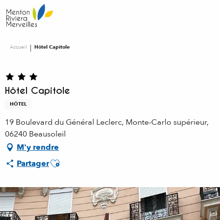
Aller
au
contenu
principal
Accueil
Hôtel Capitole
Hôtel Capitole
HÔTEL
19 Boulevard du Général Leclerc, Monte-Carlo supérieur,
06240 Beausoleil
M'y rendre
Ajouter aux favoris
Partager