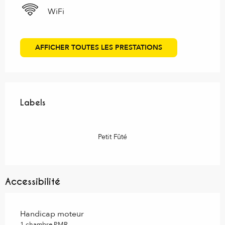
WiFi
AFFICHER TOUTES LES PRESTATIONS
Offres de prestations
Labels
Labels
Petit Fûté
Accessibilité
Handicap moteur
1 chambre PMR