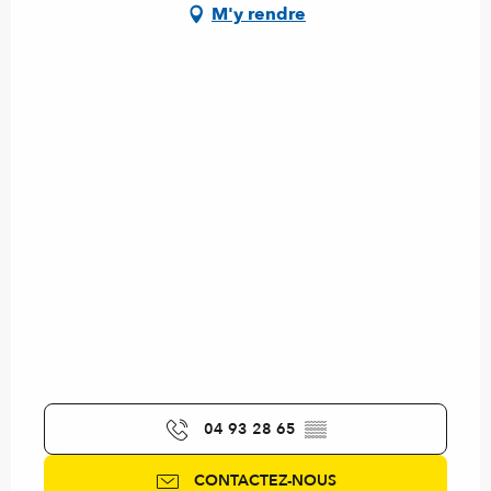
M'y rendre
04 93 28 65
▒▒
CONTACTEZ-NOUS