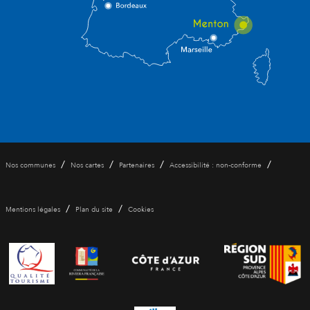
/
/
/
/
Nos communes
Nos cartes
Partenaires
Accessibilité : non-conforme
/
/
Mentions légales
Plan du site
Cookies