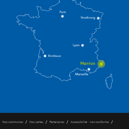
/
/
/
/
Nos communes
Nos cartes
Partenaires
Accessibilité : non-conforme