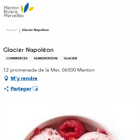
Aller
au
contenu
principal
Accueil
Glacier Napoléon
Glacier Napoléon
COMMERCES
ALIMENTATION
GLACIER
12 promenade de la Mer, 06500 Menton
M'y rendre
Ajouter aux favoris
Partager