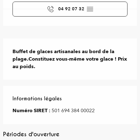
04 92 07 32
▒▒
Description
Buffet de glaces artisanales au bord de la 
plage.Constituez vous-même votre glace ! Prix 
au poids.
Informations légales
Informations légales
Numéro SIRET :
501 694 384 00022
Périodes d'ouverture