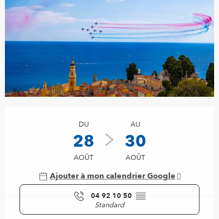
Ouverture et coordonnées
DU
AU
28
30
AOÛT
AOÛT
Ajouter à mon calendrier Google
04 92 10 50
▒▒
Standard