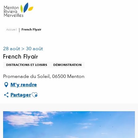
Aller
au
contenu
principal
Accueil
French Flyair
28 août > 30 août
French Flyair
DISTRACTIONS ET LOISIRS
DÉMONSTRATION
Promenade du Soleil, 06500 Menton
M'y rendre
Ajouter aux favoris
Partager