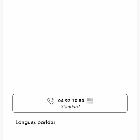
04 92 10 50
▒▒
Standard
Langues parlées
Langues parlées