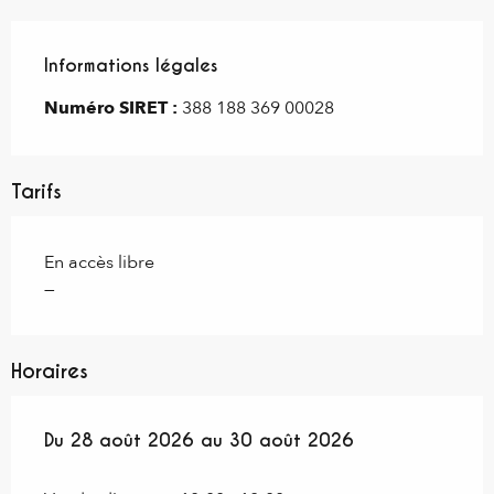
Informations légales
Informations légales
Numéro SIRET :
388 188 369 00028
Tarifs
En accès libre
—
Horaires
Du
Du
28 août 2026
28 août 2026
au
au
30 août 2026
30 août 2026