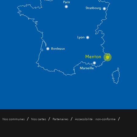
/
/
/
/
Nos communes
Nos cartes
Partenaires
Accessibilité : non-conforme