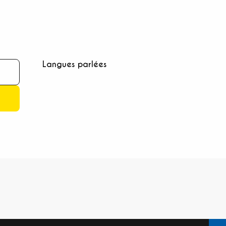
Langues parlées
Langues parlées