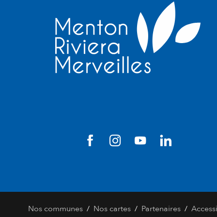
/
/
/
Nos communes
Nos cartes
Partenaires
Accessi