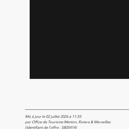
Mis à jour le 02 juillet 2026 à 11:55
par Office de Tourisme Menton, Riviera & Merveilles
(Identifiant de l'offre :
5805414
)