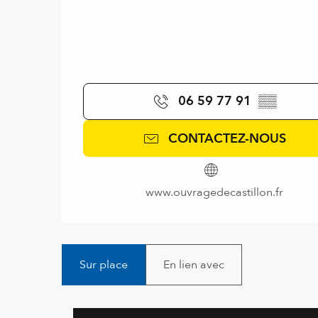
06 59 77 91
▒▒
CONTACTEZ-NOUS
www.ouvragedecastillon.fr
Sur place
En lien avec