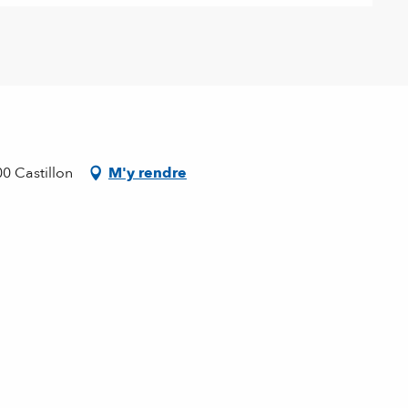
n
00 Castillon
M'y rendre