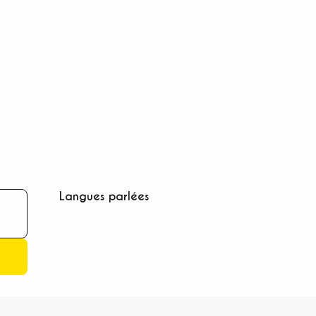
Langues parlées
Langues parlées