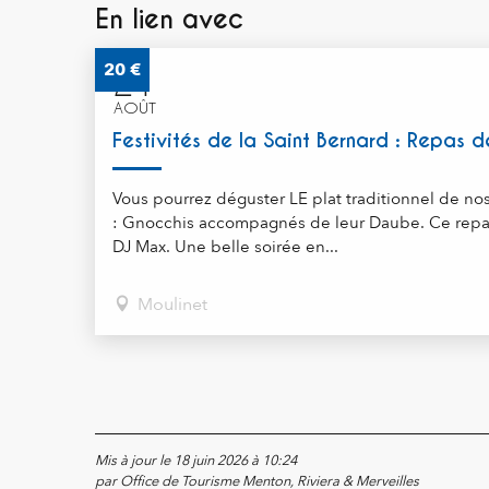
En lien avec
20
€
21
AOÛT
Festivités de la Saint Bernard : Repas d
Vous pourrez déguster LE plat traditionnel de no
: Gnocchis accompagnés de leur Daube. Ce repas 
DJ Max. Une belle soirée en...
Moulinet
Mis à jour le 18 juin 2026 à 10:24
par Office de Tourisme Menton, Riviera & Merveilles