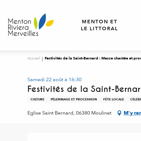
Aller
au
contenu
MENTON ET
principal
LE LITTORAL
Accueil
Festivités de la Saint-Bernard : Messe chantée et pr
Samedi 22 août à 16:30
Festivités de la Saint-Bern
CULTURE
PÈLERINAGE ET PROCESSION
FÊTE LOCALE
CÉLÉB
Eglise Saint Bernard, 06380 Moulinet
M'y re
Description