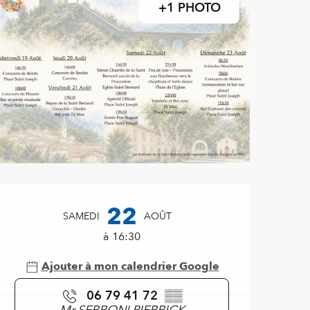
+1 PHOTO
Ouverture et coordonnées
22
SAMEDI
AOÛT
à 16:30
Ajouter à mon calendrier Google
06 79 41 72
▒▒
Mr SERRONI PIERRICK