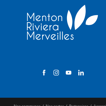
/
/
/