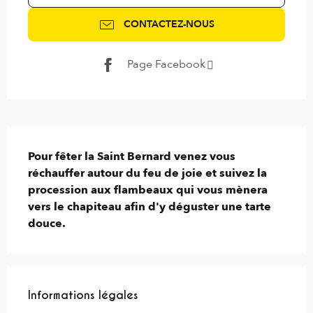
CONTACTEZ-NOUS
Page Facebook
Description
Pour fêter la Saint Bernard venez vous 
réchauffer autour du feu de joie et suivez la 
procession aux flambeaux qui vous mènera 
vers le chapiteau afin d'y déguster une tarte 
douce.
Informations légales
Informations légales