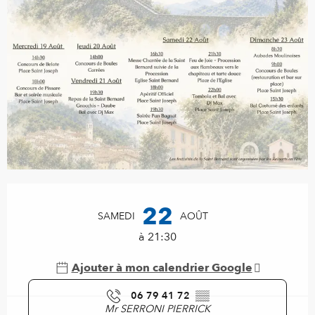
Ouverture et coordonnées
22
SAMEDI
AOÛT
à 21:30
Ajouter à mon calendrier Google
06 79 41 72
▒▒
Mr SERRONI PIERRICK