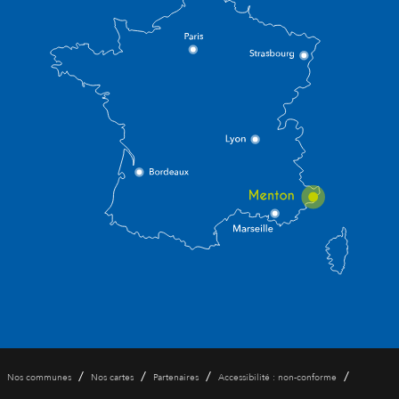
/
/
/
/
Nos communes
Nos cartes
Partenaires
Accessibilité : non-conforme