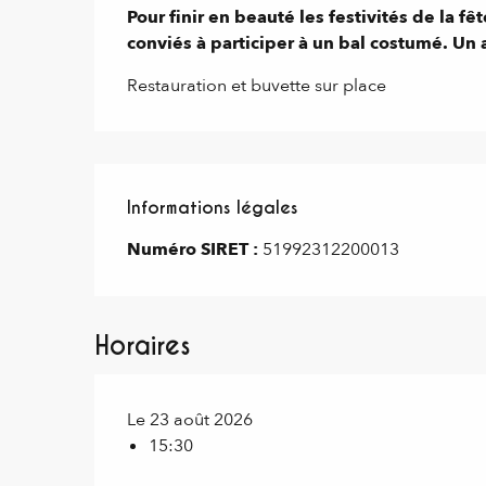
Pour finir en beauté les festivités de la fê
conviés à participer à un bal costumé. Un
Restauration et buvette sur place
Informations légales
Informations légales
Numéro SIRET :
51992312200013
Horaires
Le 23 août 2026
15:30