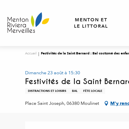
Aller
au
contenu
MENTON ET
principal
LE LITTORAL
Accueil
Festivités de la Saint Bernard : Bal costumé des enfa
Dimanche 23 août à 15:30
Festivités de la Saint Berna
DISTRACTIONS ET LOISIRS
BAL
FÊTE LOCALE
Place Saint Joseph, 06380 Moulinet
M'y ren
Description