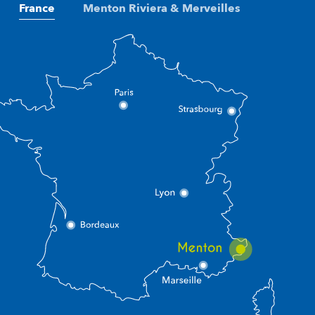
France
Menton Riviera & Merveilles