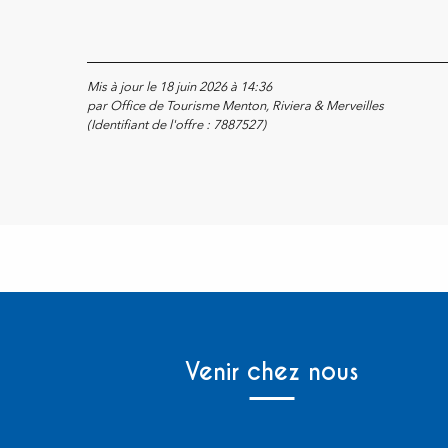
Mis à jour le 18 juin 2026 à 14:36
par Office de Tourisme Menton, Riviera & Merveilles
(Identifiant de l'offre :
7887527
)
Venir chez nous