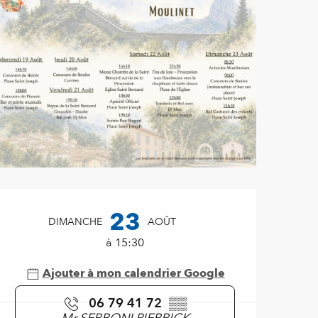
Ouverture et coordonnées
23
DIMANCHE
AOÛT
à 15:30
Ajouter à mon calendrier Google
06 79 41 72
▒▒
Mr SERRONI PIERRICK