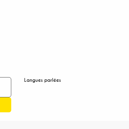
Langues parlées
Langues parlées