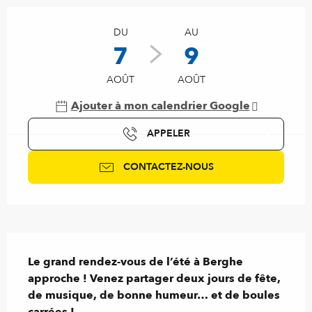
Ouverture et coordonnées
DU
AU
7
9
AOÛT
AOÛT
Ajouter à mon calendrier Google
APPELER
CONTACTEZ-NOUS
Description
Le grand rendez-vous de l’été à Berghe 
approche ! Venez partager deux jours de fête, 
de musique, de bonne humeur… et de boules 
carrées !