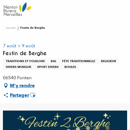
Aller
au
contenu
principal
Accueil
Festin de Berghe
7 août > 9 août
Festin de Berghe
TRADITIONS ET FOLKLORE
BAL
FÊTE TRADITIONNELLE
RELIGIEUX
DIVERS MUSIQUE
SPORT DIVERS
BOULES
06540 Fontan
M'y rendre
Ajouter aux favoris
Partager