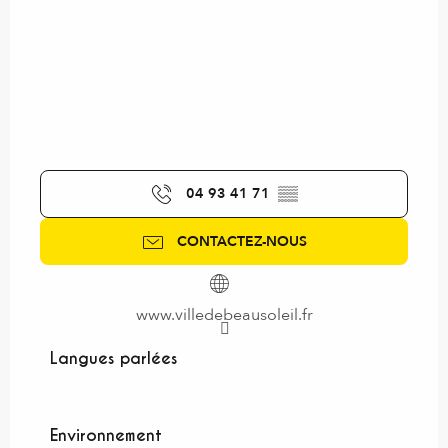
04 93 41 71
▒▒
CONTACTEZ-NOUS
www.villedebeausoleil.fr
Langues parlées
Langues parlées
Environnement
Environnement