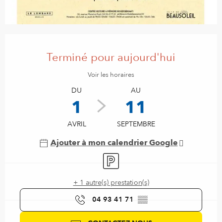
Ouverture et coordonnées
Terminé pour aujourd'hui
Voir les horaires
DU
AU
1
11
AVRIL
SEPTEMBRE
Ajouter à mon calendrier Google
Parking
+ 1 autre(s) prestation(s)
04 93 41 71
▒▒