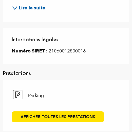
Lire la suite
Informations légales
Informations légales
Numéro SIRET :
21060012800016
Prestations
Parking
AFFICHER TOUTES LES PRESTATIONS