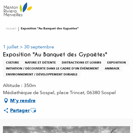
Aller
au
contenu
principal
Accueil
Exposition "Au Banquet des Gypaètes"
1 juillet > 30 septembre
Exposition "Au Banquet des Gypaètes"
CULTURE
NATURE ET DÉTENTE
DISTRACTIONS ET LOISIRS
EXPOSITION
INITIATION / DÉCOUVERTE DANS LE CADRE D'UN ÉVÉNEMENT
ANIMAUX
ENVIRONNEMENT / DÉVELOPPEMENT DURABLE
Altitude : 350m
Médiathèque de Sospel, place Trincat, 06380 Sospel
M'y rendre
Ajouter aux favoris
Partager