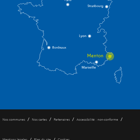
/
/
/
/
Nos communes
Nos cartes
Partenaires
Accessibilité : non-conforme
/
/
Mentions légales
Plan du site
Cookies