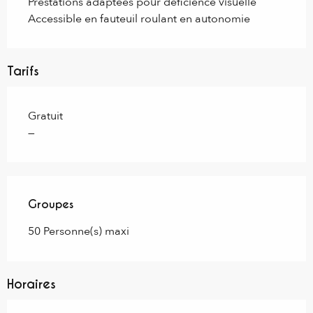
Prestations adaptées pour déficience visuelle
Accessible en fauteuil roulant en autonomie
Tarifs
Gratuit
—
Groupes
Groupes
50 Personne(s) maxi
Horaires