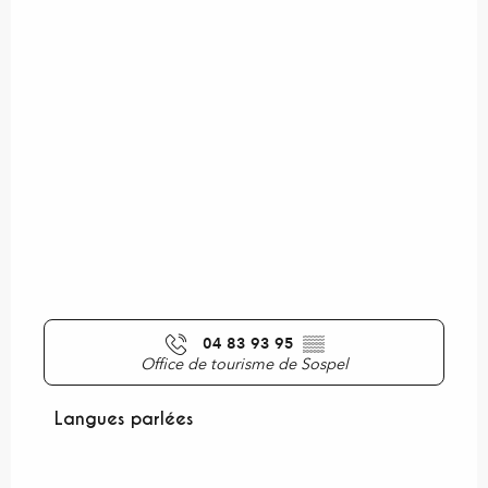
04 83 93 95
▒▒
Office de tourisme de Sospel
Langues parlées
Langues parlées