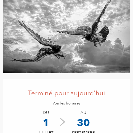
Ouverture et coordonnées
Terminé pour aujourd'hui
Voir les horaires
DU
AU
1
30
JUILLET
SEPTEMBRE