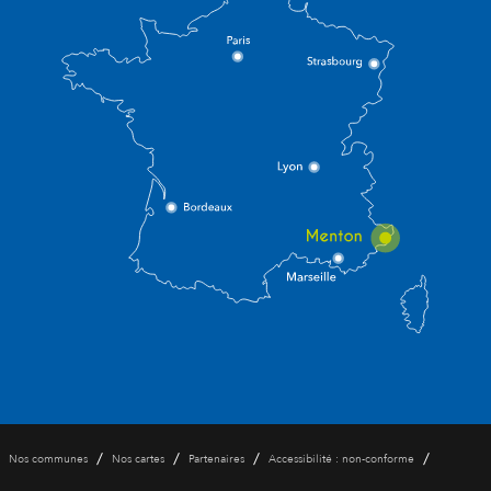
/
/
/
/
Nos communes
Nos cartes
Partenaires
Accessibilité : non-conforme