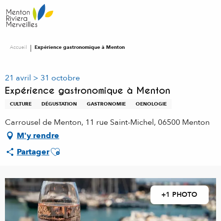
Aller
au
contenu
principal
Accueil
Expérience gastronomique à Menton
21 avril > 31 octobre
Expérience gastronomique à Menton
CULTURE
DÉGUSTATION
GASTRONOMIE
OENOLOGIE
Carrousel de Menton, 11 rue Saint-Michel, 06500 Menton
M'y rendre
Ajouter aux favoris
Partager
+1 PHOTO