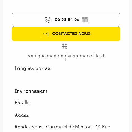
06 58 84 06
▒▒
CONTACTEZ-NOUS
boutique.menton-riviera-merveilles.fr
Langues parlées
Langues parlées
Environnement
Environnement
En ville
Accès
Accès
Rendez-vous : Carrousel de Menton - 14 Rue