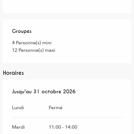
Groupes
Groupes
4 Personne(s) mini
12 Personne(s) maxi
Horaires
Du
Jusqu'au
21 avril 2026
31 octobre 2026
au
31 octobre 2026
Lundi
Fermé
Mardi
11:00 - 14:00