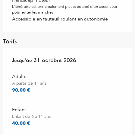
Handicap moteur
L’itinéraire est principalement plat et équipé d’un ascenseur
pour éviter les marches.
Accessible en fauteuil roulant en autonomie
Tarifs
Du
Jusqu'au
21 avril 2026
31 octobre 2026
au
31 octobre 2026
Adulte
A partir de 11 ans
90,00 €
Enfant
Enfant de 6 à 11 ans
40,00 €