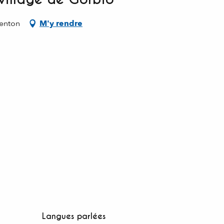
Menton
M'y rendre
Langues parlées
Langues parlées