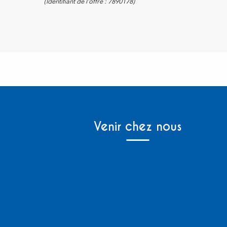
(Identifiant de l'offre :
7890178
)
Venir chez nous