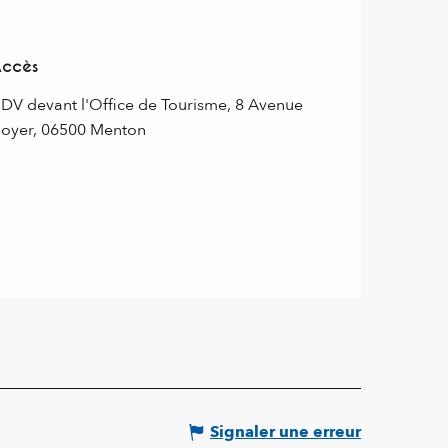
Accès
Accès
DV devant l'Office de Tourisme, 8 Avenue
oyer, 06500 Menton
Signaler une erreur