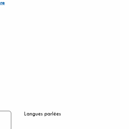
re
Langues parlées
Langues parlées