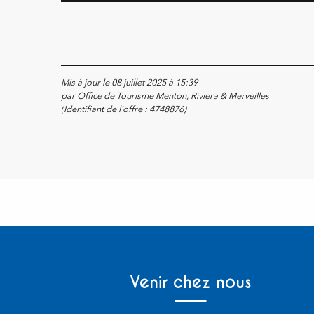
Mis à jour le 08 juillet 2025 à 15:39
par Office de Tourisme Menton, Riviera & Merveilles
(Identifiant de l'offre :
4748876
)
Venir chez nous