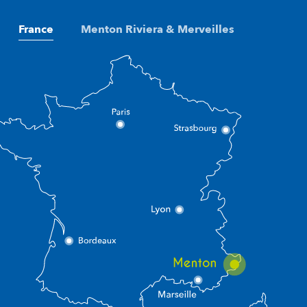
France
Menton Riviera & Merveilles