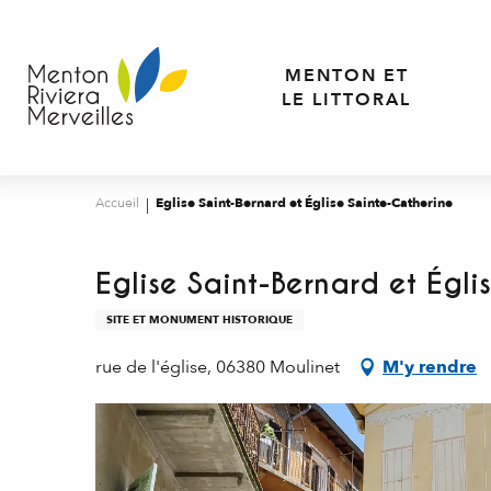
Aller
au
contenu
MENTON ET
principal
LE LITTORAL
Accueil
Eglise Saint-Bernard et Église Sainte-Catherine
Eglise Saint-Bernard et Égli
SITE ET MONUMENT HISTORIQUE
rue de l'église, 06380 Moulinet
M'y rendre