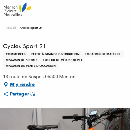
Aller
au
contenu
principal
Accueil
Cycles Sport 21
Cycles Sport 21
COMMERCES
PETITE À GRANDE DISTRIBUTION
LOCATION DE MATÉRIEL
MAGASIN DE SPORTS
LOUEUR DE VÉLOS OU VTT
MAGASIN DE VENTE D'OCCASION
13 route de Sospel, 06500 Menton
M'y rendre
Ajouter aux favoris
Partager