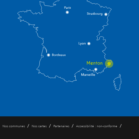
/
/
/
/
Nos communes
Nos cartes
Partenaires
Accessibilité : non-conforme