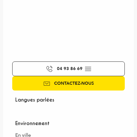
04 93 86 69
▒▒
CONTACTEZ-NOUS
Langues parlées
Langues parlées
Environnement
Environnement
En ville