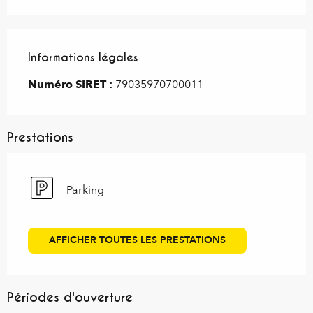
Informations légales
Informations légales
Numéro SIRET :
79035970700011
Prestations
Parking
AFFICHER TOUTES LES PRESTATIONS
Périodes d'ouverture