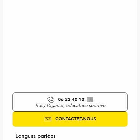
06 22 40 10
▒▒
Tracy Paganot, éducatrice sportive
CONTACTEZ-NOUS
Langues parlées
Langues parlées