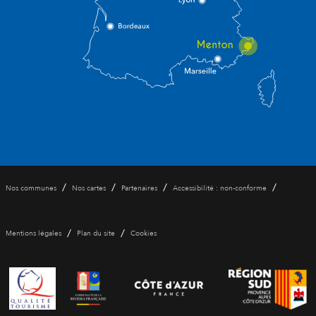
/
/
/
/
Nos communes
Nos cartes
Partenaires
Accessibilité : non-conforme
/
/
Mentions légales
Plan du site
Cookies