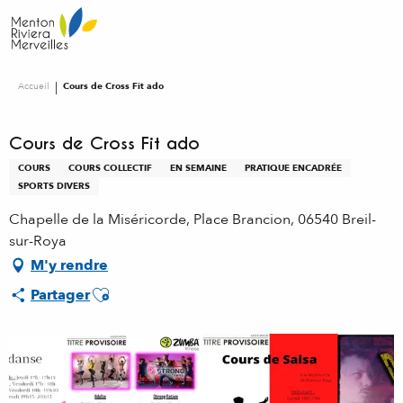
Aller
au
contenu
principal
Accueil
Cours de Cross Fit ado
Cours de Cross Fit ado
COURS
COURS COLLECTIF
EN SEMAINE
PRATIQUE ENCADRÉE
SPORTS DIVERS
Chapelle de la Miséricorde, Place Brancion, 06540 Breil-
sur-Roya
M'y rendre
Ajouter aux favoris
Partager