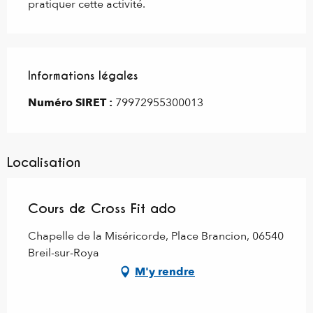
pratiquer cette activité.
Informations légales
Informations légales
Numéro SIRET :
79972955300013
Localisation
Cours de Cross Fit ado
Chapelle de la Miséricorde, Place Brancion, 06540
Breil-sur-Roya
M'y rendre