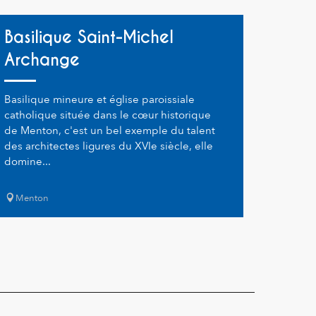
Basilique Saint-Michel
Archange
Basilique mineure et église paroissiale
catholique située dans le cœur historique
de Menton, c'est un bel exemple du talent
des architectes ligures du XVIe siècle, elle
domine...
Menton