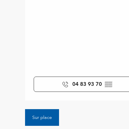
04 83 93 70
▒▒
Sur place