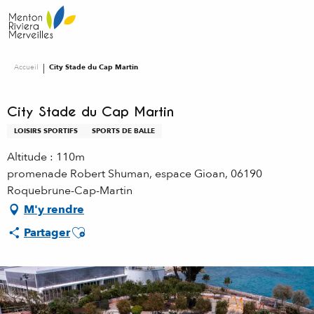
Aller
au
contenu
principal
Accueil
City Stade du Cap Martin
City Stade du Cap Martin
LOISIRS SPORTIFS
SPORTS DE BALLE
Altitude : 110m
promenade Robert Shuman, espace Gioan, 06190
Roquebrune-Cap-Martin
M'y rendre
Ajouter aux favoris
Partager