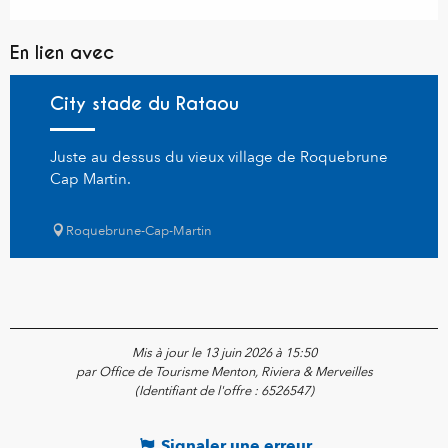
En lien avec
City stade du Rataou
Juste au dessus du vieux village de Roquebrune
Cap Martin.
Roquebrune-Cap-Martin
Mis à jour le 13 juin 2026 à 15:50
par Office de Tourisme Menton, Riviera & Merveilles
(Identifiant de l'offre :
6526547
)
Signaler une erreur