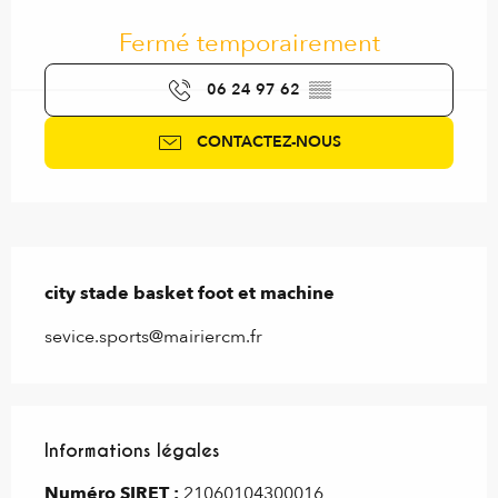
Ouverture et coordonnées
Fermé temporairement
06 24 97 62
▒▒
CONTACTEZ-NOUS
Description
city stade basket foot et machine
sevice.sports@mairiercm.fr
Informations légales
Informations légales
Numéro SIRET :
21060104300016