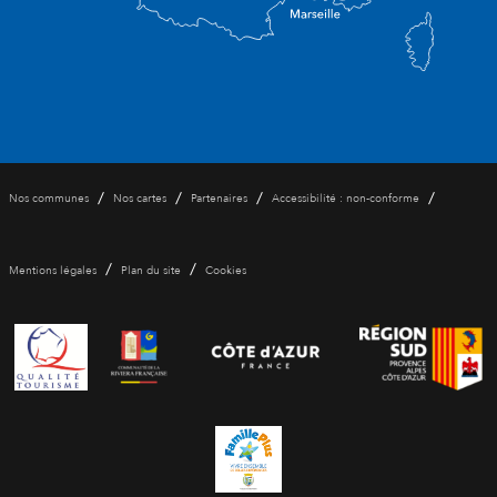
/
/
/
/
Nos communes
Nos cartes
Partenaires
Accessibilité : non-conforme
/
/
Mentions légales
Plan du site
Cookies