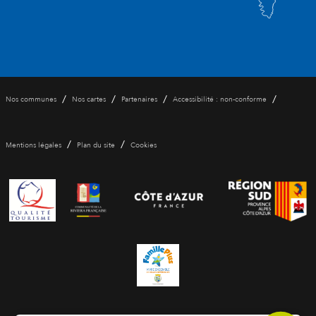
/
/
/
/
Nos communes
Nos cartes
Partenaires
Accessibilité : non-conforme
/
/
Mentions légales
Plan du site
Cookies