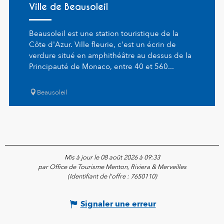
Ville de Beausoleil
Beausoleil est une station touristique de la
Côte d'Azur. Ville fleurie, c'est un écrin de
verdure situé en amphithéâtre au dessus de la
Principauté de Monaco, entre 40 et 560...
Beausoleil
Mis à jour le 08 août 2026 à 09:33
par Office de Tourisme Menton, Riviera & Merveilles
(Identifiant de l'offre :
7650110
)
Signaler une erreur