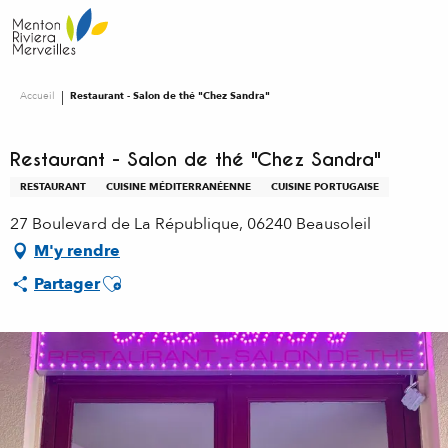
Aller
au
contenu
principal
Accueil
Restaurant - Salon de thé "Chez Sandra"
Restaurant - Salon de thé "Chez Sandra"
RESTAURANT
CUISINE MÉDITERRANÉENNE
CUISINE PORTUGAISE
27 Boulevard de La République, 06240 Beausoleil
M'y rendre
Ajouter aux favoris
Partager