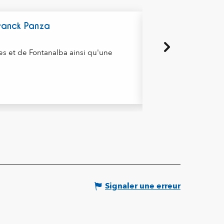
ranck Panza
Randonnées éques
es et de Fontanalba ainsi qu'une
Randonnées à cheval 
Tende
Signaler une erreur