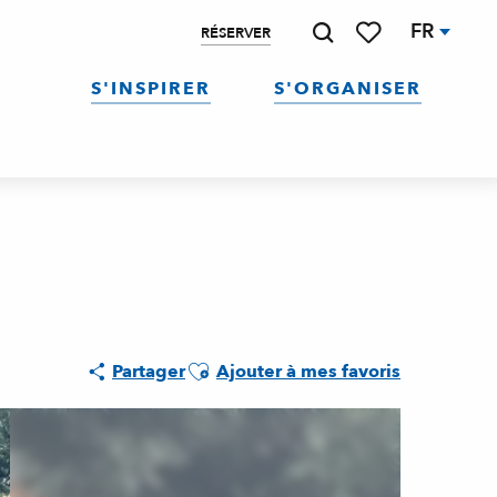
FR
RÉSERVER
Recherche
Voir les favoris
S'INSPIRER
S'ORGANISER
Ajouter aux favoris
Partager
Ajouter à mes favoris