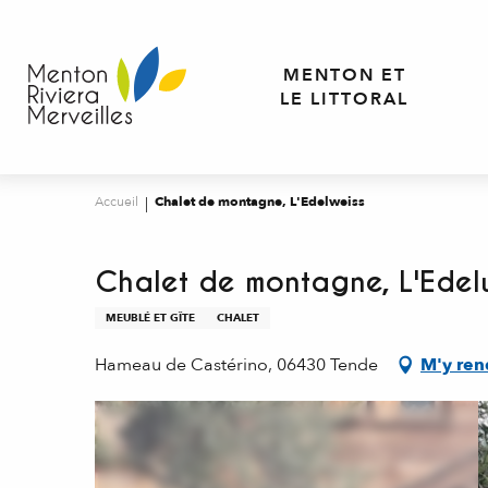
Aller
au
contenu
MENTON ET
principal
LE LITTORAL
Accueil
Chalet de montagne, L'Edelweiss
Chalet de montagne, L'Edel
MEUBLÉ ET GÎTE
CHALET
Hameau de Castérino, 06430 Tende
M'y ren