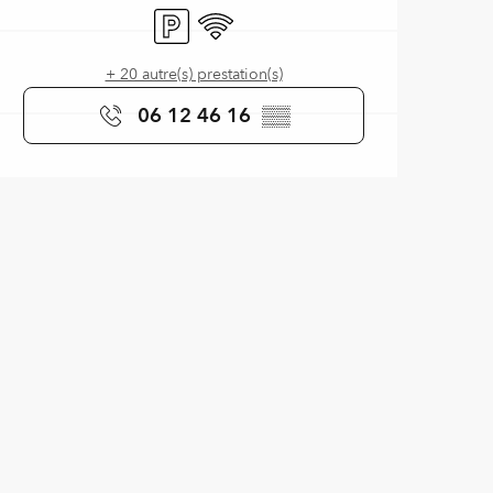
Parking
WiFi
+ 20 autre(s) prestation(s)
06 12 46 16
▒▒