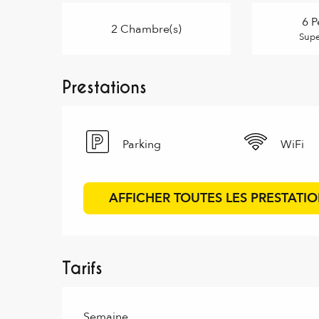
6 P
2 Chambre(s)
Supe
Prestations
Parking
WiFi
AFFICHER TOUTES LES PRESTATI
Tarifs
Tarifs 2026
Semaine