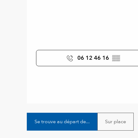
06 12 46 16
▒▒
Se trouve au départ de...
Sur place