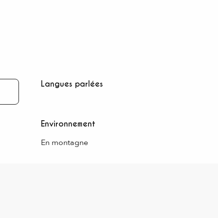
Langues parlées
Langues parlées
Environnement
Environnement
En montagne