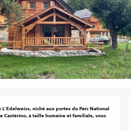
L'Edelweiss, niché aux portes du Parc National 
 Castérino, à taille humaine et familiale, vous 