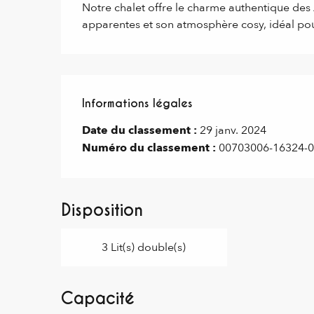
Notre chalet offre le charme authentique des 
apparentes et son atmosphère cosy, idéal pou
Informations légales
Informations légales
Date du classement :
29 janv. 2024
Numéro du classement :
00703006-16324-
Disposition
3 Lit(s) double(s)
Capacité