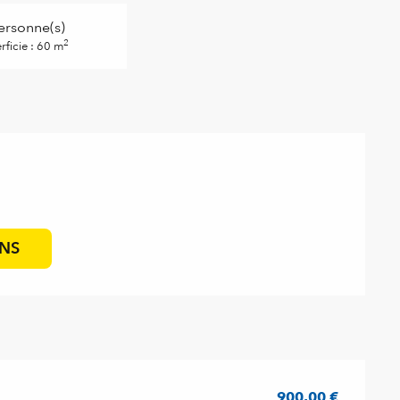
ersonne(s)
2
rficie : 60 m
ONS
900,00 €