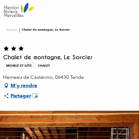
Aller
au
contenu
principal
Accueil
Chalet de montagne, Le Sorcier
Chalet de montagne, Le Sorcier
MEUBLÉ ET GÎTE
CHALET
Hameau de Castérino, 06430 Tende
M'y rendre
Ajouter aux favoris
Partager