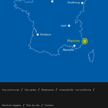
/
/
/
/
Nos communes
Nos cartes
Partenaires
Accessibilité : non-conforme
/
/
Mentions légales
Plan du site
Cookies