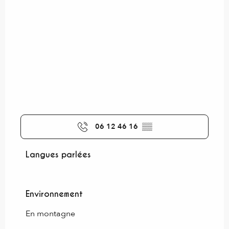
06 12 46 16
▒▒
Langues parlées
Langues parlées
Environnement
Environnement
En montagne