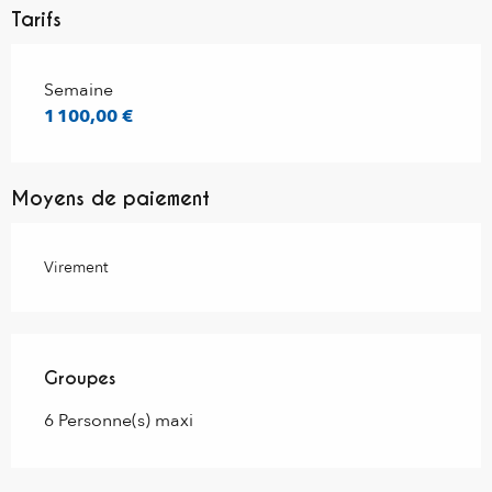
Tarifs
Tarifs 2026
Semaine
1 100,00 €
Moyens de paiement
Virement
Groupes
Groupes
6 Personne(s) maxi