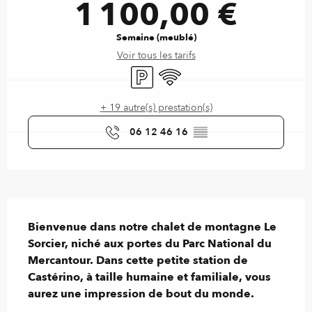
1 100,00 €
Semaine (meublé)
Voir tous les tarifs
Parking
WiFi
+ 19 autre(s) prestation(s)
06 12 46 16
▒▒
Description
Bienvenue dans notre chalet de montagne Le 
Sorcier, niché aux portes du Parc National du 
Mercantour. Dans cette petite station de 
Castérino, à taille humaine et familiale, vous 
aurez une impression de bout du monde.