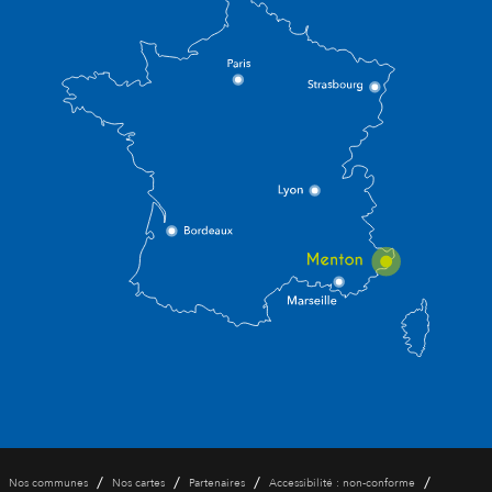
/
/
/
/
Nos communes
Nos cartes
Partenaires
Accessibilité : non-conforme