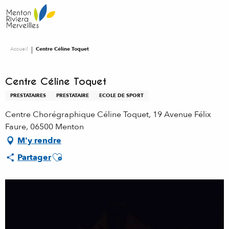
Aller
au
contenu
principal
Accueil
Centre Céline Toquet
Centre Céline Toquet
PRESTATAIRES
PRESTATAIRE
ECOLE DE SPORT
Centre Chorégraphique Céline Toquet, 19 Avenue Félix
Faure, 06500 Menton
M'y rendre
Ajouter aux favoris
Partager