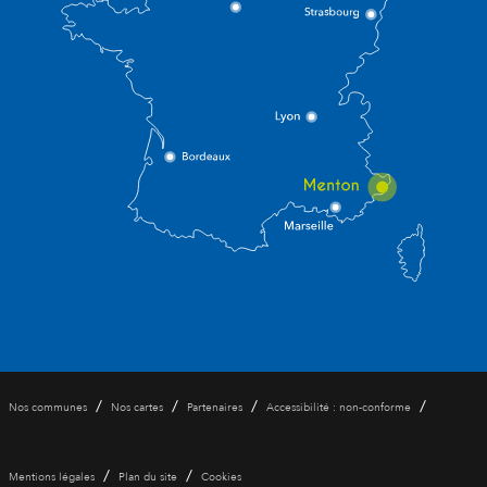
/
/
/
/
Nos communes
Nos cartes
Partenaires
Accessibilité : non-conforme
/
/
Mentions légales
Plan du site
Cookies