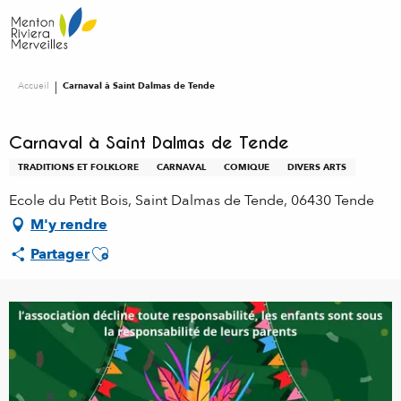
Aller
au
contenu
principal
Accueil
Carnaval à Saint Dalmas de Tende
Carnaval à Saint Dalmas de Tende
TRADITIONS ET FOLKLORE
CARNAVAL
COMIQUE
DIVERS ARTS
Ecole du Petit Bois, Saint Dalmas de Tende, 06430 Tende
M'y rendre
Ajouter aux favoris
Partager